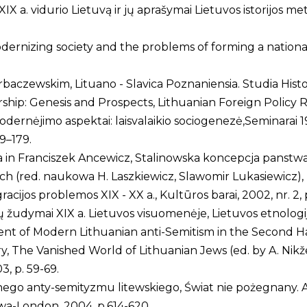
IX a. vidurio Lietuvą ir jų aprašymai Lietuvos istorijos metr
rnizing society and the problems of forming a national i
baczewskim, Lituano - Slavica Poznaniensia. Studia Historic
ship: Genesis and Prospects, Lithuanian Foreign Policy Revie
odernėjimo aspektai: laisvalaikio sociogenezė,Seminarai 1
69–179.
za in Franciszek Ancewicz, Stalinowska koncepcja panstw
h (red. naukowa H. Laszkiewicz, Slawomir Lukasiewicz), Lu
ijos problemos XIX - XX a., Kultūros barai, 2002, nr. 2, 
žudymai XIX a. Lietuvos visuomenėje, Lietuvos etnologija, 
nt of Modern Lithuanian anti-Semitism in the Second H
The Vanished World of Lithuanian Jews (ed. by A. Nikženta
, p. 59-69.
nego anty-semityzmu litewskiego, Świat nie pożegnany. 
a-London, 2004, p.614-620.