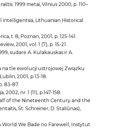
aštis. 1999 metai, Vilnius 2000, p. 110–
ntelligentsia, Lithuanian Historical
a, t. 8, Poznan, 2001, p. 125-141.
w, 2001, vol. 1 (7), p. 15-21.
999, sudarė A. Kulakauskas ir A.
a na tle ewolucji ustrojowej Związku
blin, 2001, p.13-18.
p. 83-87.
2002, nr. 1 (11), p.147-158.
alf of the Nineteenth Century and the
itis, St. Schreiner, D. Staliūnas),
A World We Bade no Farewell, Instytut