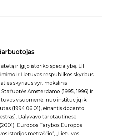
darbuotojas
etą ir įgijo istoriko specialybę. LII
gimimo ir Lietuvos respublikos skyriaus
aties skyriaus vyr. mokslinis
). Stažuotės Amsterdamo (1995, 1996) ir
ietuvos visuomenė: nuo institucijų iki
tutas (1994 06 01), einantis docento
mestras). Dalyvavo tarptautinėse
se (2001). Europos Tarybos Europos
 istorijos metraščio“, „Lietuvos