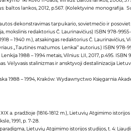
tvarkymo“ iki Kovo 11-osios, Vilnius: Baltos lankos, 2008, 5
nius: baltos lankos, 2012, p.567. (Kolektyvinė monografija. S
utos dekonstravimas tarpukario, sovietmečio ir posovietmeč
ja, mokslinis redaktorius Č. Laurinavičius) ISBN 978-9955
18 – 1940 m.), atsakingas redaktorius Č. Laurinavičius, Vilniu
kyriaus „Tautinės mažumos. Lenkai“ autorius.) ISBN 978-9
ir Lenkija 1988 – 1994 metais, Vilnius: LII, 2017, p.495. IS
as. Vėlyvasis stalinizmas ir ansktyvoji destalinizacija Lietuv
 Polska 1988 – 1994, Kraków: Wydawnyctwo Księgarnia Akad
X a. pradžioje (1816-1812 m.), Lietuvių Atgimimo istorijos s
kslė, 1991, p. 7-28.
adigma, Lietuvių Atgimimo istorijos studijos, t. 4: Liaudis 