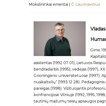
Mokslininkai emeritai |
Č. Laurinavičius
Vladas
Humani
Gimė 1959
Kapitali
asistentas (1992 07 01), Lietuvos Respub
bendradarbis (1995), vedėjas (1997), XX
Grioningeno universitetuose (1997). Apgi
nusikaltėlių“ (1993 12 28). Pedagoginis 
pareigas (1998). Vizituojantis profesor
konfrencijose Vilniuje (1992, 1995, 19
tautinių mažumų teisių apsaugos pagri