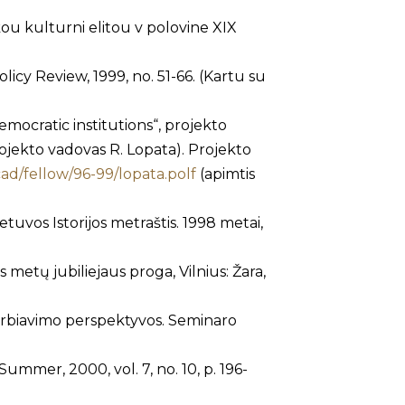
skou kulturni elitou v polovine XIX
icy Review, 1999, no. 51-66. (Kartu su
ocratic institutions“, projekto
rojekto vadovas R. Lopata). Projekto
ad/fellow/96-99/lopata.polf
(apimtis
etuvos Istorijos metraštis. 1998 metai,
s metų jubiliejaus proga, Vilnius: Žara,
radarbiavimo perspektyvos. Seminaro
ummer, 2000, vol. 7, no. 10, p. 196-