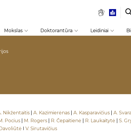
Mokslas
Doktorantūra
Leidiniai
B
ijos
. Nikžentaitis
|
A. Kazimierėnas
|
A. Kasparavičius
|
A. Svar
M. Pocius
|
M. Rogers
|
R. Čepaitienė
|
R. Laukaitytė
|
S. G
Davoliūtė
I
V. Sirutavičius