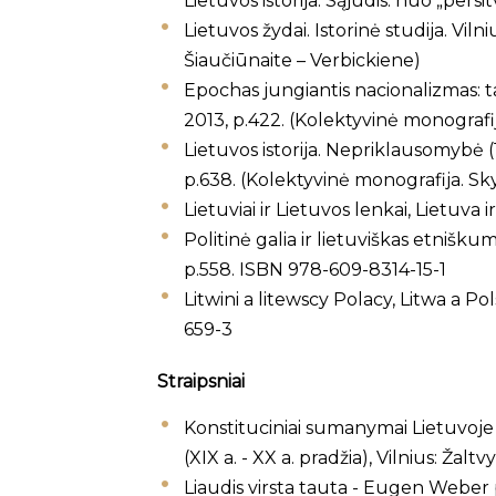
Lietuvos istorija. Sąjūdis: nuo „persi
Lietuvos žydai. Istorinė studija. Vil
Šiaučiūnaite – Verbickiene)
Epochas jungiantis nacionalizmas: ta
2013, p.422. (Kolektyvinė monografi
Lietuvos istorija. Nepriklausomybė (19
p.638. (Kolektyvinė monografija. S
Lietuviai ir Lietuvos lenkai, Lietuva 
Politinė galia ir lietuviškas etniškum
p.558. ISBN 978-609-8314-15-1
Litwini a litewscy Polacy, Litwa a
659-3
Straipsniai
Konstituciniai sumanymai Lietuvoje XI
(XIX a. - XX a. pradžia), Vilnius: Žaltvy
Liaudis virsta tauta - Eugen Weber par