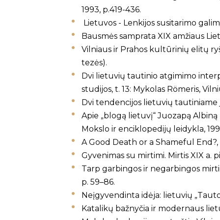
1993, p.419-436.
Lietuvos - Lenkijos susitarimo galimy
Bausmės samprata XIX amžiaus Lietuvo
Vilniaus ir Prahos kultūrinių elitų ryš
tezės).
Dvi lietuvių tautinio atgimimo inter
studijos, t. 13: Mykolas Römeris, Vilni
Dvi tendencijos lietuvių tautiniame j
Apie „blogą lietuvį“ Juozapą Albiną H
Mokslo ir enciklopedijų leidykla, 199
A Good Death or a Shameful End?, Lit
Gyvenimas su mirtimi. Mirtis XIX a. p
Tarp garbingos ir negarbingos mirties.
p. 59–86.
Neįgyvendinta idėja: lietuvių „Tautos
Katalikų bažnyčia ir modernaus lietu