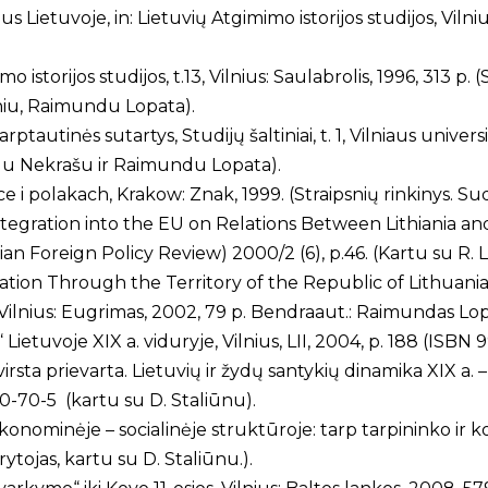
Lietuvoje, in: Lietuvių Atgimimo istorijos studijos, Vilnius
 istorijos studijos, t.13, Vilnius: Saulabrolis, 1996, 313 p.
niu, Raimundu Lopata).
ptautinės sutartys, Studijų šaltiniai, t. 1, Vilniaus unive
ldu Nekrašu ir Raimundu Lopata).
sce i polakach, Krakow: Znak, 1999. (Straipsnių rinkinys. 
tegration into the EU on Relations Between Lithiania an
 Foreign Policy Review) 2000/2 (6), p.46. (Kartu su R. Lo
ation Through the Territory of the Republic of Lithuania =
 Vilnius: Eugrimas, 2002, 79 p. Bendraaut.: Raimundas Lop
 Lietuvoje XIX a. viduryje, Vilnius, LII, 2004, p. 188 (ISBN
virsta prievarta. Lietuvių ir žydų santykių dinamika XIX a. –
0-70-5 (kartu su D. Staliūnu).
konominėje – socialinėje struktūroje: tarp tarpininko ir ko
rytojas, kartu su D. Staliūnu.).