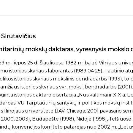
 Sirutavičius
tarinių mokslų daktaras, vyresnysis mokslo 
 m. liepos 25 d. Šiauliuose. 1982 m. baigė Vilniaus universit
zmo istorijos skyriaus laborantas (1989 04 25), Tautinio at
likos istorijos skyriaus mokslinis bendradarbis (1993), to p
 amžiaus istorijos skyriaus vyr. moksl. bendradarbis (2001
nta istorijos daktaro disertacija „Nusikaltimai ir XIX a. L
darbas: VU Tarptautinių santykių ir politikos mokslų insti
ius Ilinojaus universitete (JAV, Chicaga; 2001 pavasario se
98, 2000, 2003), Budapešte (1998), Nidoje (1998), Telšiuo
ndų konvencijos komiteto patarėjas nuo 2002 m. „Lietuvos