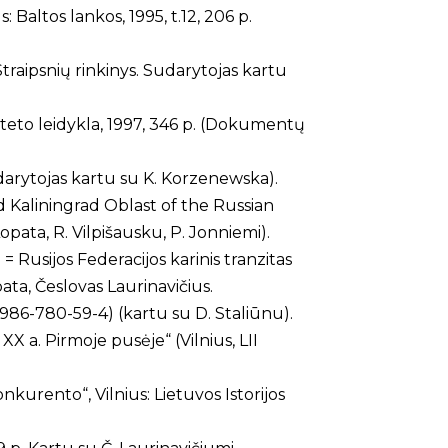
: Baltos lankos, 1995, t.12, 206 p.
 (Straipsnių rinkinys. Sudarytojas kartu
rsiteto leidykla, 1997, 346 p. (Dokumentų
Sudarytojas kartu su K. Korzenewska).
d Kaliningrad Oblast of the Russian
pata, R. Vilpišausku, P. Jonniemi).
 Rusijos Federacijos karinis tranzitas
ata, Česlovas Laurinavičius.
 9986-780-59-4) (kartu su D. Staliūnu).
 XX a. Pirmoje pusėje“ (Vilnius, LII
nkurento“, Vilnius: Lietuvos Istorijos