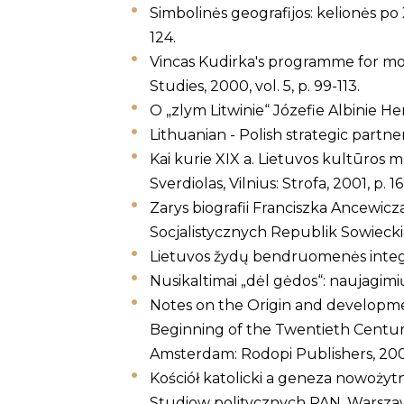
Simbolinės geografijos: kelionės po X
124.
Vincas Kudirka's programme for mode
Studies, 2000, vol. 5, p. 99-113.
O „zlym Litwinie“ Józefie Albinie Her
Lithuanian - Polish strategic partner
Kai kurie XIX a. Lietuvos kultūros m
Sverdiolas, Vilnius: Strofa, 2001, p. 1
Zarys biografii Franciszka Ancewic
Socjalistycznych Republik Sowieckic
Lietuvos žydų bendruomenės integrac
Nusikaltimai „dėl gėdos“: naujagimių 
Notes on the Origin and developme
Beginning of the Twentieth Century, 
Amsterdam: Rodopi Publishers, 2003
Kościół katolicki a geneza nowożyt
Studiow politycznych PAN, Warszaw