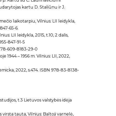
79 p. Kartu su Č. Laurinavičiumi
udarytojas kartu D. Staliūnu ir J.
io laikotarpiu, Vilnius: LII leidykla,
-847-65-6.
s: LII leidykla, 2015, t.10, 2 dalis,
955-847-91-5
BN 978-609-8183-29-0
oje 1944 – 1956 m. Vilnius: LII, 2022,
emicka, 2022, s.474. ISBN 978-83-8138-
tudijos, t.3 Lietuvos valstybės idėja
virsta tauta, Vilnius: Baltoji varnelė,