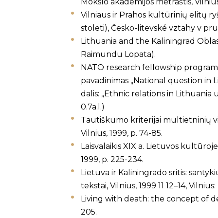
Mokslo akademijos metraštis, Vilnius, 
Vilniaus ir Prahos kultūrinių elitų 
stoleti), Česko-litevské vztahy v pru
Lithuania and the Kaliningrad Oblast
Raimundu Lopata).
NATO research fellowship programme
pavadinimas „National question in L
dalis: „Ethnic relations in Lithuania
0.7a.l.)
Tautiškumo kriterijai multietninių vi
Vilnius, 1999, p. 74-85.
Laisvalaikis XIX a. Lietuvos kultūroj
1999, p. 225-234.
Lietuva ir Kaliningrado sritis: sant
tekstai, Vilnius, 1999 11 12–14, Vilniu
Living with death: the concept of de
205.