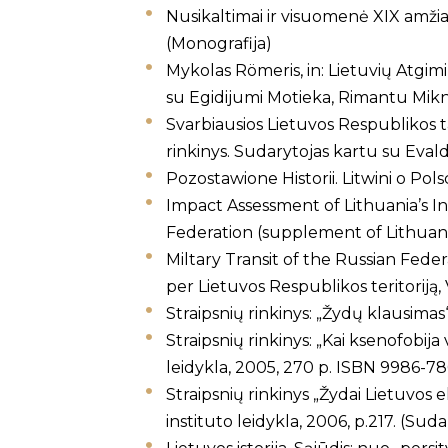
Nusikaltimai ir visuomenė XIX amžiaus 
(Monografija)
Mykolas Römeris, in: Lietuvių Atgimimo
su Egidijumi Motieka, Rimantu Mik
Svarbiausios Lietuvos Respublikos tar
rinkinys. Sudarytojas kartu su Eva
Pozostawione Historii. Litwini o Pol
Impact Assessment of Lithuania’s In
Federation (supplement of Lithuanian
Miltary Transit of the Russian Feder
per Lietuvos Respublikos teritoriją,
Straipsnių rinkinys: „Žydų klausimas“
Straipsnių rinkinys: „Kai ksenofobija 
leidykla, 2005, 270 p. ISBN 9986-78
Straipsnių rinkinys „Žydai Lietuvos e
instituto leidykla, 2006, p.217. (Suda