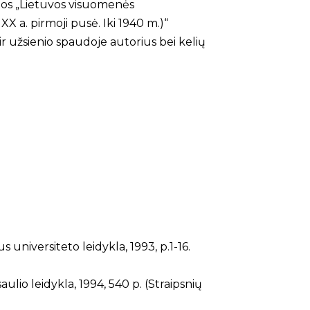
amos „Lietuvos visuomenės
X a. pirmoji pusė. Iki 1940 m.)“
r užsienio spaudoje autorius bei kelių
s universiteto leidykla, 1993, p.1-16.
saulio leidykla, 1994, 540 p. (Straipsnių