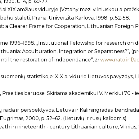
1999, t. 14, p. 69-77.
ryšiai XIX amžiaus viduryje (Vztahy mezi vilniuskou a praž
behu staleti, Praha: Univerzita Karlova, 1998, p. 52-58.
: a Clearer Frame for Cooperation, Lithuanian Foreign Pol
 1996–1998. „Institutional Felowship for research on dem
ithuania: Acculturation, Integration or Separatness?“, (p
 until the restoration of independance“, žr.
www.nato.inf/ac
suomenių statistikoje: XIX a. vidurio Lietuvos pavyzdys, Li
e, Praeities baruose. Skiriama akademikui V. Merkiui 70 - ie
ykių raida ir perspektyvos, Lietuva ir Kaliningradas: bend
s: Eugrimas, 2000, p. 52–62. (Lietuvių ir rusų kalbomis).
ath in nineteenth - century Lithuanian culture, Vilnius, S