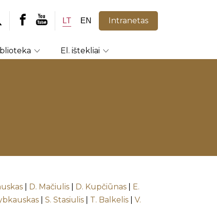
Intranetas
LT
EN
iblioteka
El. ištekliai
auskas
|
D. Mačiulis
|
D. Kupčiūnas
|
E.
rybkauskas
|
S. Stasiulis
|
T. Balkelis
|
V.