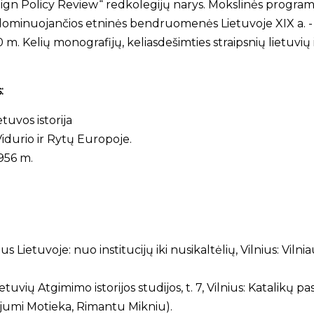
Foreign Policy Review“ redkolegijų narys. Mokslinės progr
Nedominuojančios etninės bendruomenės Lietuvoje XIX a. - X
 Kelių monografijų, keliasdešimties straipsnių lietuvių i
:
tuvos istorija
Vidurio ir Rytų Europoje.
1956 m.
Lietuvoje: nuo institucijų iki nusikaltėlių, Vilnius: Vilniau
etuvių Atgimimo istorijos studijos, t. 7, Vilnius: Katalikų pa
dijumi Motieka, Rimantu Mikniu).