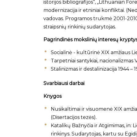
istorijos bibliografijos“, „Lithuanian 
modernizacija ir etniniai konfliktai. (
vadovas. Programos trukmė 2001-2010 m.
straipsnių rinkinių sudarytojas.
Pagrindinės mokslinių interesų kryptys
Socialinė - kultūrinė XIX amžiaus Lie
Tarpetniai santykiai, nacionalizmas 
Stalinizmas ir destalinizacija 1944 – 
Svarbiausi darbai
Knygos
Nusikaltimai ir visuomenė XIX amžiaus 
(Disertacijos tezės).
Katalikų Bažnyčia ir Atgimimas, in: Li
rinkinys. Sudarytojas, kartu su Egi