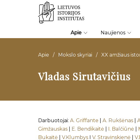
Apie
Naujienos
Apie
/
Mokslo skyriai
/
XX amžiaus istor
Vladas Sirutavičius
Darbuotojai:
A. Griffante
|
A. Rukšėnas
|
A
Gimžauskas
|
E. Bendikaitė
|
I. Balčiūnė
|
Bukaitė
|
V.Klumbys
I
V. Stravinskienė
|
V.