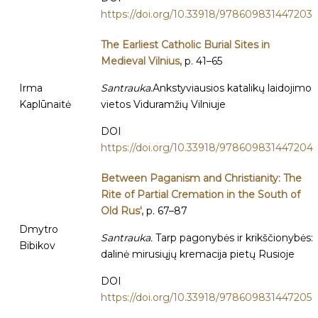
https://doi.org/10.33918/978609831447203
The Earliest Catholic Burial Sites in
Medieval Vilnius,
p. 41–65
Irma
Santrauka
.Ankstyviausios katalikų laidojimo
Kaplūnaitė
vietos Viduramžių Vilniuje
DOI
https://doi.org/10.33918/978609831447204
Between Paganism and Christianity: The
Rite of Partial Cremation in the South of
Old Rus',
p. 67–87
Dmytro
Santrauka.
Tarp pagonybės ir krikščionybės:
Bibikov
dalinė mirusiųjų kremacija pietų Rusioje
DOI
https://doi.org/10.33918/978609831447205