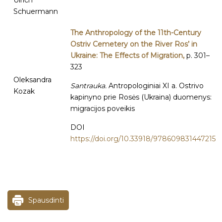
Ulrich
Schuermann
The Anthropology of the 11th-Century
Ostriv Cemetery on the River Ros’ in
Ukraine: The Effects of Migration,
p. 301–
323
Oleksandra
Santrauka.
Antropologiniai XI a. Ostrivo
Kozak
kapinyno prie Rosės (Ukraina) duomenys:
migracijos poveikis
DOI
https://doi.org/10.33918/978609831447215
Spausdinti