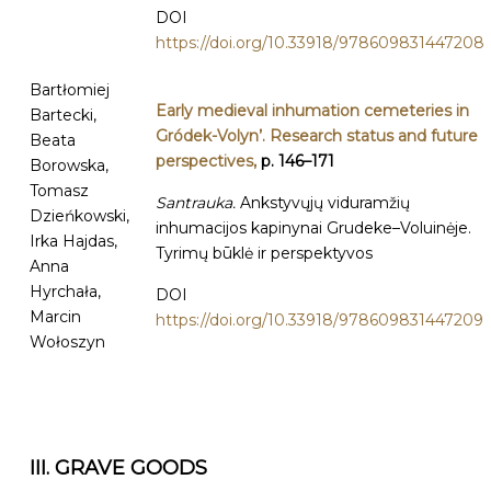
DOI
https://doi.org/10.33918/978609831447208
Bartłomiej
Early medieval inhumation cemeteries in
Bartecki,
Gródek-Volyn’. Research status and future
Beata
perspectives,
p. 146–171
Borowska,
Tomasz
Santrauka.
Ankstyvųjų viduramžių
Dzieńkowski,
inhumacijos kapinynai Grudeke–Voluinėje.
Irka Hajdas,
Tyrimų būklė ir perspektyvos
Anna
Hyrchała,
DOI
Marcin
https://doi.org/10.33918/978609831447209
Wołoszyn
III. GRAVE GOODS