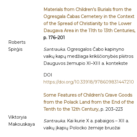
Materials from Children’s Burials from the
Ogresgala Čabas Cemetery in the Context
of the Spread of Christianity to the Lower
Daugava Area in the 11th to 13th Centuries,
p. 176–201
Roberts
Spirģis
Santrauka.
Ogresgalos Čabo kapinyno
vaikų kapų medžiaga krikščionybės plėtros
Dauguvos žemupio XI–XIII a. kontekste
DOI
https://doi.org/10.33918/978609831447210
Some Features of Children’s Grave Goods
from the Polack Land from the End of the
Tenth to the 12th Century,
p. 203–223
Viktoryia
Santrauka.
Kai kurie X a. pabaigos – XII a.
Makouskaya
vaikų įkapių Polocko žemėje bruožai