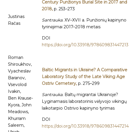
Century Punžionys Burial Site in 2017 and
2018,
p. 253–273
Justinas
Santrauka.
XV–XVII a. Punžionių kapinyno
Račas
tyrinėjimai 2017–2018 metais
DOI
https://doi.org/10.33918/978609831447213
Roman
Shiroukhov,
Baltic Migrants in Ukraine? A Comparative
Vyacheslav
Laboratory Study of the Late Viking Age
Baranov,
Ostriv Cemetery,
p. 275–299
Vsevolod
Ivakin,
Santrauka.
Baltų migrantai Ukrainoje?
Ben Krause-
Lyginamasis laboratorinis vėlyvojo vikingų
Kyora, John
laikotarpio Ostrivo kapinyno tyrimas
Meadows,
Khurram
DOI
Saleem,
https://doi.org/10.33918/978609831447214