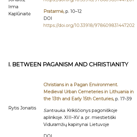
Irma
Pratarmė,
p. 10–12
Kaplūnaitė
DOI
https://doi.org/10.33918/978609831447202
I. BETWEEN PAGANISM
AND CHRISTIANITY
Christians in a Pagan Environment.
Medieval Urban Cemeteries in Lithuania in
the 13th and Early 15th Centuries,
p. 17–39
Rytis Jonaitis
Santrauka
. Krikščionys pagoniškoje
aplinkoje. XIII–XV a. pr. miestietiški
Viduramžių kapinynai Lietuvoje
DOI