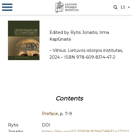
Lt
Edited by Rytis Jonaitis, Irma
Kaplūnaitė
– Vilnius: Lietuvos istorijos institutas,
2024 – ISBN 978-609-8314-47-2
Contents
Preface,
p. 7–9
Rytis
DOI
Jonaitis,
https://doi.org/10.33918/978609831447201