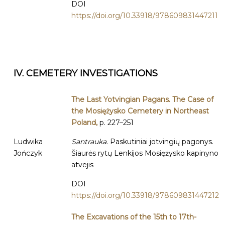
DOI
https://doi.org/10.33918/978609831447211
IV. CEMETERY INVESTIGATIONS
The Last Yotvingian Pagans. The Case of
the Mosiężysko Cemetery in Northeast
Poland,
p. 227–251
Ludwika
Santrauka.
Paskutiniai jotvingių pagonys.
Jończyk
Šiaurės rytų Lenkijos Mosiężysko kapinyno
atvejis
DOI
https://doi.org/10.33918/978609831447212
The Excavations of the 15th to 17th-