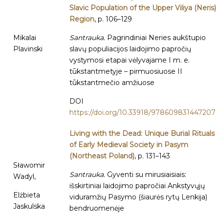
Slavic Population of the Upper Viliya (Neris)
Region,
p. 106–129
Mikalai
Santrauka.
Pagrindiniai Neries aukštupio
Plavinski
slavų populiacijos laidojimo papročių
vystymosi etapai vėlyvajame I m. e.
tūkstantmetyje – pirmuosiuose II
tūkstantmečio amžiuose
DOI
https://doi.org/10.33918/978609831447207
Living with the Dead: Unique Burial Rituals
of Early Medieval Society in Pasym
(Northeast Poland),
p. 131–143
Sławomir
Santrauka.
Gyventi su mirusiaisiais:
Wadyl,
išskirtiniai laidojimo papročiai Ankstyvųjų
Elżbieta
viduramžių Pasymo (šiaurės rytų Lenkija)
Jaskulska
bendruomenėje