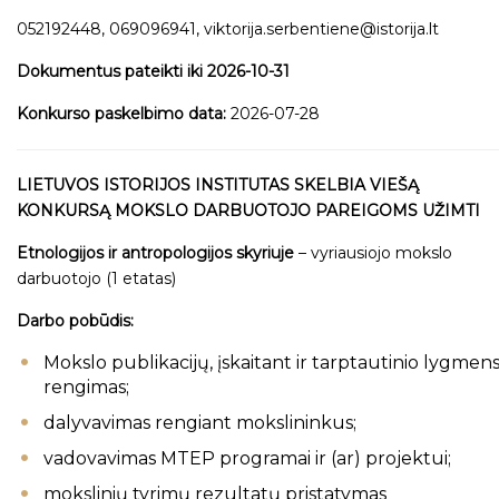
052192448, 069096941, viktorija.serbentiene@istorija.lt
Dokumentus pateikti iki
2026-10-31
Konkurso paskelbimo data:
2026-07-28
LIETUVOS ISTORIJOS INSTITUTAS SKELBIA VIEŠĄ
KONKURSĄ MOKSLO DARBUOTOJO PAREIGOMS UŽIMTI
Etnologijos ir antropologijos skyriuje
– vyriausiojo mokslo
darbuotojo (1 etatas)
Darbo pobūdis:
Mokslo publikacijų, įskaitant ir tarptautinio lygmens
rengimas;
dalyvavimas rengiant mokslininkus;
vadovavimas MTEP programai ir (ar) projektui;
mokslinių tyrimų rezultatų pristatymas