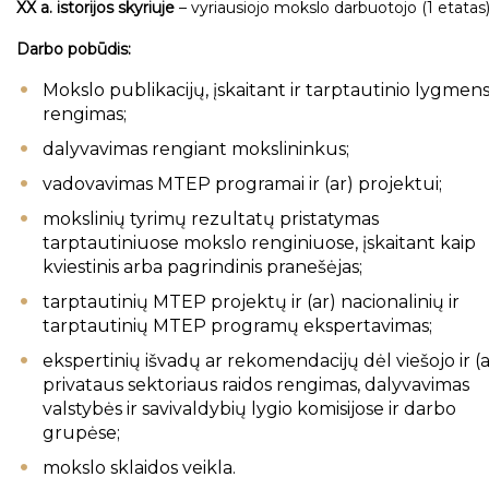
XX a. istorijos skyriuje
– vyriausiojo mokslo darbuotojo (1 etatas
Darbo pobūdis:
Mokslo publikacijų, įskaitant ir tarptautinio lygmens
rengimas;
dalyvavimas rengiant mokslininkus;
vadovavimas MTEP programai ir (ar) projektui;
mokslinių tyrimų rezultatų pristatymas
tarptautiniuose mokslo renginiuose, įskaitant kaip
kviestinis arba pagrindinis pranešėjas;
tarptautinių MTEP projektų ir (ar) nacionalinių ir
tarptautinių MTEP programų ekspertavimas;
ekspertinių išvadų ar rekomendacijų dėl viešojo ir (a
privataus sektoriaus raidos rengimas, dalyvavimas
valstybės ir savivaldybių lygio komisijose ir darbo
grupėse;
mokslo sklaidos veikla.