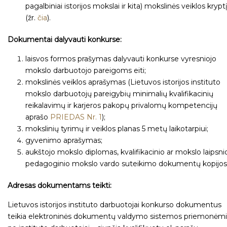
pagalbiniai istorijos mokslai ir kita) mokslinės veiklos krypt
(žr.
čia
).
Dokumentai dalyvauti konkurse:
laisvos formos prašymas dalyvauti konkurse vyresniojo
mokslo darbuotojo pareigoms eiti;
mokslinės veiklos aprašymas (Lietuvos istorijos instituto
mokslo darbuotojų pareigybių minimalių kvalifikacinių
reikalavimų ir karjeros pakopų privalomų kompetencijų
aprašo
PRIEDAS Nr. 1
);
mokslinių tyrimų ir veiklos planas 5 metų laikotarpiui;
gyvenimo aprašymas;
aukštojo mokslo diplomas, kvalifikacinio ar mokslo laipsni
pedagoginio mokslo vardo suteikimo dokumentų kopijos
Adresas dokumentams teikti:
Lietuvos istorijos instituto darbuotojai konkurso dokumentus
teikia elektroninės dokumentų valdymo sistemos priemonėmi