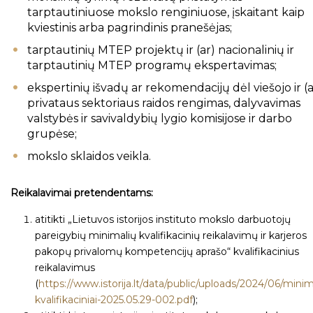
tarptautiniuose mokslo renginiuose, įskaitant kaip
kviestinis arba pagrindinis pranešėjas;
tarptautinių MTEP projektų ir (ar) nacionalinių ir
tarptautinių MTEP programų ekspertavimas;
ekspertinių išvadų ar rekomendacijų dėl viešojo ir (a
privataus sektoriaus raidos rengimas, dalyvavimas
valstybės ir savivaldybių lygio komisijose ir darbo
grupėse;
mokslo sklaidos veikla.
Reikalavimai pretendentams:
atitikti „Lietuvos istorijos instituto mokslo darbuotojų
pareigybių minimalių kvalifikacinių reikalavimų ir karjeros
pakopų privalomų kompetencijų aprašo“ kvalifikacinius
reikalavimus
(
https://www.istorija.lt/data/public/uploads/2024/06/minim
kvalifikaciniai-2025.05.29-002.pdf
);