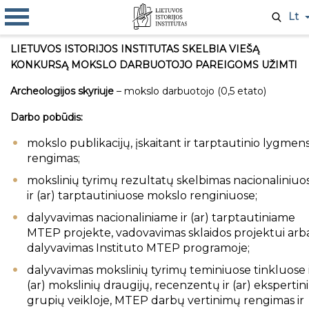
Lt
LIETUVOS ISTORIJOS INSTITUTAS SKELBIA VIEŠĄ
KONKURSĄ MOKSLO DARBUOTOJO PAREIGOMS UŽIMTI
Archeologijos skyriuje
– mokslo darbuotojo (0,5 etato)
Darbo pobūdis:
mokslo publikacijų, įskaitant ir tarptautinio lygmens
rengimas;
mokslinių tyrimų rezultatų skelbimas nacionaliniuo
ir (ar) tarptautiniuose mokslo renginiuose;
dalyvavimas nacionaliniame ir (ar) tarptautiniame
MTEP projekte, vadovavimas sklaidos projektui arb
dalyvavimas Instituto MTEP programoje;
dalyvavimas mokslinių tyrimų teminiuose tinkluose 
(ar) mokslinių draugijų, recenzentų ir (ar) ekspertin
grupių veikloje, MTEP darbų vertinimų rengimas ir