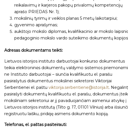
reikalavimų ir karjeros pakopų privalomų kompetencijų
aprašo PRIEDAS Nr. 1);
mokslinių tyrimų ir veiklos planas 5 metų laikotarpiui;
gyvenimo aprašymas;
aukštojo mokslo diplomas, kvalifikacinio ar mokslo laipsni
pedagoginio mokslo vardo suteikimo dokumentų kopijos
Adresas dokumentams teikti:
Lietuvos istorijos instituto darbuotojai konkurso dokumentus
teikia elektroninės dokumentų valdymo sistemos priemonėmi
ne Instituto darbuotojai – siunčia kvalifikuotu el. parašu
pasirašytus dokumentus mokslinei sekretorei Viktorijai
Serbentienei el. paštu
viktorija.serbentiene@istorija.lt
. Negalin
pasirašyti dokumentų kvalifikuotu el. parašu, dokumentus įteik
moksliniam sekretoriui ar jį pavaduojančiam asmeniui atvykę į
Lietuvos istorijos institutą (Tilto g. 17, 01101 Vilnius) arba išsiunč
registruotu laišku, pridėję asmens dokumento kopiją.
Telefonas, el. paštas pasiteirauti: