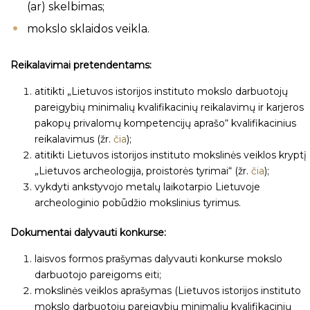
(ar) skelbimas;
mokslo sklaidos veikla.
Reikalavimai pretendentams:
atitikti „Lietuvos istorijos instituto mokslo darbuotojų
pareigybių minimalių kvalifikacinių reikalavimų ir karjeros
pakopų privalomų kompetencijų aprašo“ kvalifikacinius
reikalavimus (žr.
čia
);
atitikti Lietuvos istorijos instituto mokslinės veiklos kryptį
„Lietuvos archeologija, proistorės tyrimai“ (žr.
čia
);
vykdyti ankstyvojo metalų laikotarpio Lietuvoje
archeologinio pobūdžio mokslinius tyrimus.
Dokumentai dalyvauti konkurse:
laisvos formos prašymas dalyvauti konkurse mokslo
darbuotojo pareigoms eiti;
mokslinės veiklos aprašymas (Lietuvos istorijos instituto
mokslo darbuotojų pareigybių minimalių kvalifikacinių