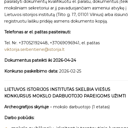
pasirašyti dokumentų kvalifikuotu el. parašu, dokumentus įteik
moksliniam sekretoriui ar jį pavaduojančiam asmeniui atvykę į
Lietuvos istorijos institutą (Tilto g. 17, 01101 Vilnius) arba išsiunč
registruotu laišku pridėję asmens dokumento kopiją.
Telefonas ar el. paštas pasiteirauti:
Tel. Nr. +37052192448, +37069096941, el. paštas
viktorija.serbentiene@istorija.lt
Dokumentus pateikti iki 2026-04-24
Konkurso paskelbimo data:
2026-02-25
LIETUVOS ISTORIJOS INSTITUTAS SKELBIA VIEŠUS
KONKURSUS MOKSLO DARBUOTOJO PAREIGOMS UŽIMTI
Archeografijos skyriuje
– mokslo darbuotojo (1 etatas)
Darbo pobūdis: