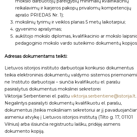
mokslo darbuotojų pareigybių minimalių kvalifikacinių
reikalavimų ir karjeros pakopų privalomų kompetencijų
aprašo PRIEDAS Nr. 1);
mokslinių tyrimų ir veiklos planas 5 metų laikotarpiui;
gyvenimo aprašymas;
aukštojo mokslo diplomas, kvalifikacinio ar mokslo laipsni
pedagoginio mokslo vardo suteikimo dokumentų kopijos
Adresas dokumentams teikti:
Lietuvos istorijos instituto darbuotojai konkurso dokumentus
teikia elektroninės dokumentų valdymo sistemos priemonėmi
ne Instituto darbuotojai – siunčia kvalifikuotu el. parašu
pasirašytus dokumentus mokslinei sekretorei
Viktorijai Serbentienei el. paštu
viktorija.serbentiene@istorija.lt
.
Negalintys pasirašyti dokumentų kvalifikuotu el. parašu,
dokumentus įteikia moksliniam sekretoriui ar jį pavaduojanči
asmeniui atvykę į Lietuvos istorijos institutą (Tilto g. 17, 01101
Vilnius) arba išsiunčia registruotu laišku, pridėję asmens
dokumento kopiją.