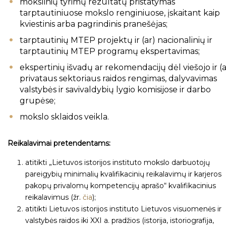
mokslinių tyrimų rezultatų pristatymas
tarptautiniuose mokslo renginiuose, įskaitant kaip
kviestinis arba pagrindinis pranešėjas;
tarptautinių MTEP projektų ir (ar) nacionalinių ir
tarptautinių MTEP programų ekspertavimas;
ekspertinių išvadų ar rekomendacijų dėl viešojo ir (a
privataus sektoriaus raidos rengimas, dalyvavimas
valstybės ir savivaldybių lygio komisijose ir darbo
grupėse;
mokslo sklaidos veikla.
Reikalavimai pretendentams:
atitikti „Lietuvos istorijos instituto mokslo darbuotojų
pareigybių minimalių kvalifikacinių reikalavimų ir karjeros
pakopų privalomų kompetencijų aprašo“ kvalifikacinius
reikalavimus (žr.
čia
);
atitikti Lietuvos istorijos instituto Lietuvos visuomenės ir
valstybės raidos iki XXI a. pradžios (istorija, istoriografija,