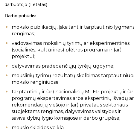
darbuotojo (1 etatas)
Darbo pobūdis:
mokslo publikacijų, įskaitant ir tarptautinio lygmens
rengimas;
vadovavimas mokslinių tyrimų ar eksperimentinės
(socialinės, kultūrinės) plėtros programai ir (ar)
projektui;
dalyvavimas pradedančiųjų tyrėjų ugdyme;
mokslinių tyrimų rezultatų skelbimas tarptautiniuo
mokslo renginiuose;
tarptautinių ir (ar) nacionalinių MTEP projektų ir (ar
programų ekspertavimas arba ekspertinių išvadų ar
rekomendacijų viešojo ir (ar) privataus sektoriaus
subjektams rengimas, dalyvavimas valstybės ir
savivaldybių lygio komisijose ir darbo grupėse;
mokslo sklaidos veikla.