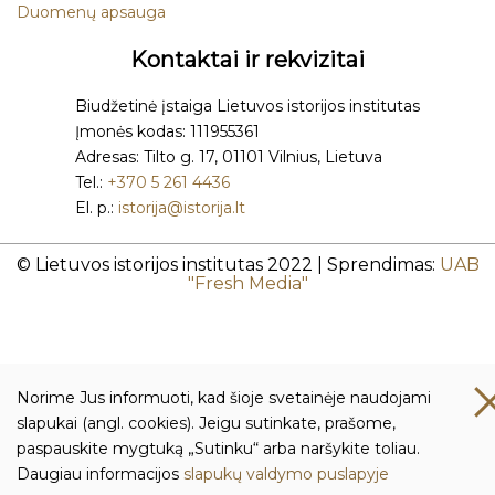
Duomenų apsauga
Kontaktai ir rekvizitai
Biudžetinė įstaiga Lietuvos istorijos institutas
Įmonės kodas: 111955361
Adresas: Tilto g. 17, 01101 Vilnius, Lietuva
Tel.:
+370 5 261 4436
El. p.:
istorija@istorija.lt
© Lietuvos istorijos institutas 2022 | Sprendimas:
UAB
"Fresh Media"
Norime Jus informuoti, kad šioje svetainėje naudojami
slapukai (angl. cookies). Jeigu sutinkate, prašome,
paspauskite mygtuką „Sutinku“ arba naršykite toliau.
Daugiau informacijos
slapukų valdymo puslapyje