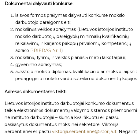
Dokumentai dalyvauti konkurse:
laisvos formos prašymas dalyvauti konkurse mokslo
darbuotojo pareigoms eiti;
mokslinės veiklos aprašymas (Lietuvos istorijos instituto
mokslo darbuotojų pareigybių minimalių kvalifikacinių
reikalavimų ir karjeros pakopų privalomų kompetencijų
aprašo
PRIEDAS Nr. 1
);
mokslinių tyrimų ir veiklos planas 5 metų laikotarpiui;
gyvenimo aprašymas;
aukštojo mokslo diplomas, kvalifikacinio ar mokslo laipsni
pedagoginio mokslo vardo suteikimo dokumentų kopijos
Adresas dokumentams teikti:
Lietuvos istorijos instituto darbuotojai konkurso dokumentus
teikia elektroninės dokumentų valdymo sistemos priemonėmi
ne instituto darbuotojai – siunčia kvalifikuotu el. parašu
pasirašytus dokumentus mokslinei sekretorei Viktorijai
Serbentienei el. paštu
viktorija.serbentiene@istorija.lt
. Negalin