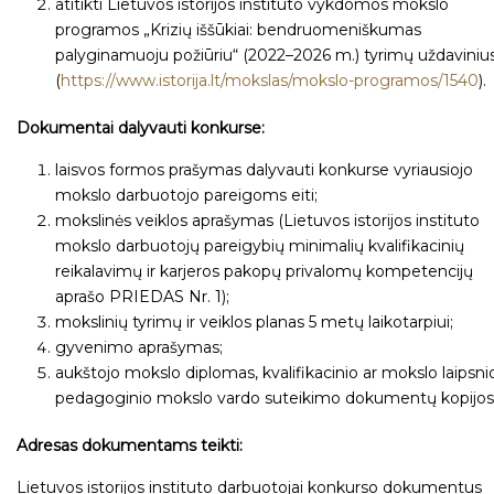
atitikti Lietuvos istorijos instituto vykdomos mokslo
programos „Krizių iššūkiai: bendruomeniškumas
palyginamuoju požiūriu“ (2022–2026 m.) tyrimų uždaviniu
(
https://www.istorija.lt/mokslas/mokslo-programos/1540
).
Dokumentai dalyvauti konkurse:
laisvos formos prašymas dalyvauti konkurse vyriausiojo
mokslo darbuotojo pareigoms eiti;
mokslinės veiklos aprašymas (Lietuvos istorijos instituto
mokslo darbuotojų pareigybių minimalių kvalifikacinių
reikalavimų ir karjeros pakopų privalomų kompetencijų
aprašo PRIEDAS Nr. 1);
mokslinių tyrimų ir veiklos planas 5 metų laikotarpiui;
gyvenimo aprašymas;
aukštojo mokslo diplomas, kvalifikacinio ar mokslo laipsni
pedagoginio mokslo vardo suteikimo dokumentų kopijos
Adresas dokumentams teikti:
Lietuvos istorijos instituto darbuotojai konkurso dokumentus