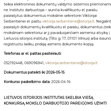
teikia elektroninės dokumentų valdymo sistemos priemonėmi
ne Instituto darbuotojai – siunčia kvalifikuotu el. parašu
pasirašytus dokumentus mokslinei sekretorei Viktorijai
Serbentienei el. paštu
viktorija.serbentiene@istorija.lt
. Negalin
pasirašyti dokumentų kvalifikuotu el. parašu, dokumentus įteik
moksliniam sekretoriui ar jį pavaduojančiam asmeniui atvykę į
Lietuvos istorijos institutą (Tilto g. 17, 01101 Vilnius) arba išsiunč
registruotu laišku, pridėję asmens dokumento kopiją.
Telefonas ar el. paštas pasiteirauti:
052192448, 069096941,
viktorija.serbentiene@istorija.lt
Dokumentus pateikti iki 2026-05-15
Konkurso paskelbimo data:
2026-04-16
LIETUVOS ISTORIJOS INSTITUTAS SKELBIA VIEŠĄ
KONKURSĄ MOKSLO DARBUOTOJO PAREIGOMS UŽIMTI