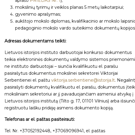
aprašo
PRIEDAS Nr. 1
);
mokslinių tyrimų ir veiklos planas 5 metų laikotarpiui;
gyvenimo aprašymas;
aukštojo mokslo diplomas, kvalifikacinio ar mokslo laipsni
pedagoginio mokslo vardo suteikimo dokumentų kopijos
Adresas dokumentams teikti:
Lietuvos istorijos instituto darbuotojai konkurso dokumentus
teikia elektroninės dokumentų valdymo sistemos priemonėmi
ne instituto darbuotojai – siunčia kvalifikuotu el. parašu
pasirašytus dokumentus mokslinei sekretorei Viktorijai
Serbentienei el. paštu
viktorija.serbentiene@istorija.lt
. Negalin
pasirašyti dokumentų kvalifikuotu el. parašu, dokumentus įteik
moksliniam sekretoriui ar jį pavaduojančiam asmeniui atvykę į
Lietuvos istorijos institutą (Tilto g. 17, 01101 Vilnius) arba išsiunč
registruotu laišku pridėję asmens dokumento kopiją.
Telefonas ar el. paštas pasiteirauti:
Tel. Nr. +37052192448, +37069096941, el. paštas