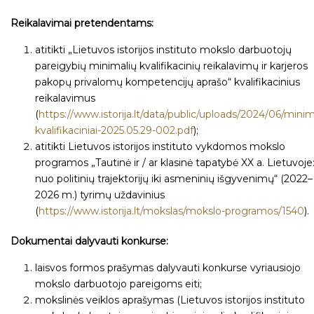
Reikalavimai pretendentams:
atitikti „Lietuvos istorijos instituto mokslo darbuotojų
pareigybių minimalių kvalifikacinių reikalavimų ir karjeros
pakopų privalomų kompetencijų aprašo“ kvalifikacinius
reikalavimus
(
https://www.istorija.lt/data/public/uploads/2024/06/minim
kvalifikaciniai-2025.05.29-002.pdf
);
atitikti Lietuvos istorijos instituto vykdomos mokslo
programos „Tautinė ir / ar klasinė tapatybė XX a. Lietuvoje
nuo politinių trajektorijų iki asmeninių išgyvenimų“ (2022–
2026 m.) tyrimų uždavinius
(
https://www.istorija.lt/mokslas/mokslo-programos/1540
).
Dokumentai dalyvauti konkurse:
laisvos formos prašymas dalyvauti konkurse vyriausiojo
mokslo darbuotojo pareigoms eiti;
mokslinės veiklos aprašymas (Lietuvos istorijos instituto