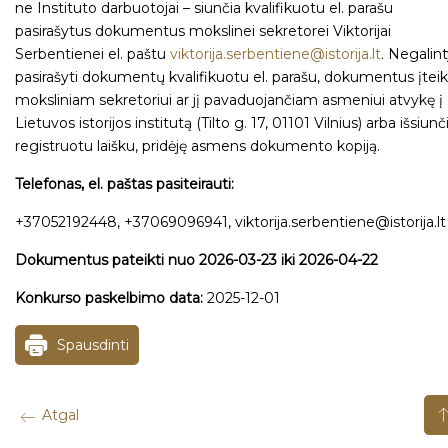
ne Instituto darbuotojai – siunčia kvalifikuotu el. parašu
pasirašytus dokumentus mokslinei sekretorei Viktorijai
Serbentienei el. paštu
viktorija.serbentiene@istorija.lt
. Negalin
pasirašyti dokumentų kvalifikuotu el. parašu, dokumentus įteik
moksliniam sekretoriui ar jį pavaduojančiam asmeniui atvykę į
Lietuvos istorijos institutą (Tilto g. 17, 01101 Vilnius) arba išsiunč
registruotu laišku, pridėję asmens dokumento kopiją.
Telefonas, el. paštas pasiteirauti:
+37052192448, +37069096941, viktorija.serbentiene@istorija.lt
Dokumentus pateikti nuo 2026-03-23 iki 2026-04-22
Konkurso paskelbimo data:
2025-12-01
Spausdinti
Atgal