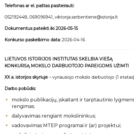
Telefonas ar el. paštas pasiteirauti:
052192448, 069096941, viktorija.serbentiene@istorija.lt
Dokumentus pateikti iki 2026-05-15
Konkurso paskelbimo data:
2026-04-16
LIETUVOS ISTORIJOS INSTITUTAS SKELBIA VIEŠĄ
KONKURSĄ MOKSLO DARBUOTOJO PAREIGOMS UŽIMTI
XX a. istorijos skyriuje
– vyriausiojo mokslo darbuotojo (1 etatas
Darbo pobūdis:
mokslo publikacijų, įskaitant ir tarptautinio lygmens
rengimas;
dalyvavimas rengiant mokslininkus;
vadovavimas MTEP programai ir (ar) projektui;