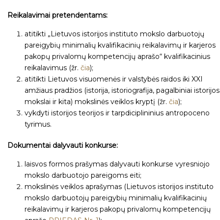
Reikalavimai pretendentams:
atitikti „Lietuvos istorijos instituto mokslo darbuotojų
pareigybių minimalių kvalifikacinių reikalavimų ir karjeros
pakopų privalomų kompetencijų aprašo“ kvalifikacinius
reikalavimus (žr.
čia
);
atitikti Lietuvos visuomenės ir valstybės raidos iki XXI
amžiaus pradžios (istorija, istoriografija, pagalbiniai istorijos
mokslai ir kita) mokslinės veiklos kryptį (žr.
čia
);
vykdyti istorijos teorijos ir tarpdiciplininius antropoceno
tyrimus.
Dokumentai dalyvauti konkurse:
laisvos formos prašymas dalyvauti konkurse vyresniojo
mokslo darbuotojo pareigoms eiti;
mokslinės veiklos aprašymas (Lietuvos istorijos instituto
mokslo darbuotojų pareigybių minimalių kvalifikacinių
reikalavimų ir karjeros pakopų privalomų kompetencijų