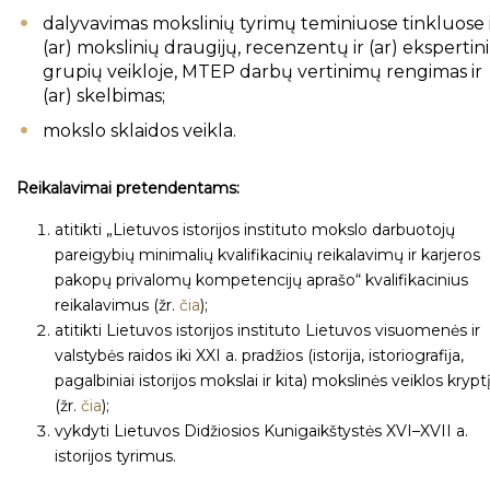
dalyvavimas mokslinių tyrimų teminiuose tinkluose 
(ar) mokslinių draugijų, recenzentų ir (ar) ekspertin
grupių veikloje, MTEP darbų vertinimų rengimas ir
(ar) skelbimas;
mokslo sklaidos veikla.
Reikalavimai pretendentams:
atitikti „Lietuvos istorijos instituto mokslo darbuotojų
pareigybių minimalių kvalifikacinių reikalavimų ir karjeros
pakopų privalomų kompetencijų aprašo“ kvalifikacinius
reikalavimus (žr.
čia
);
atitikti Lietuvos istorijos instituto Lietuvos visuomenės ir
valstybės raidos iki XXI a. pradžios (istorija, istoriografija,
pagalbiniai istorijos mokslai ir kita) mokslinės veiklos krypt
(žr.
čia
);
vykdyti Lietuvos Didžiosios Kunigaikštystės XVI–XVII a.
istorijos tyrimus.