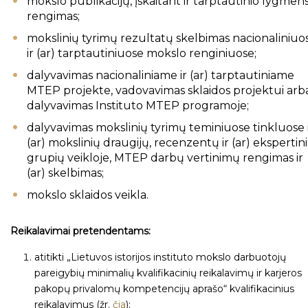
mokslo publikacijų, įskaitant ir tarptautinio lygmens
rengimas;
mokslinių tyrimų rezultatų skelbimas nacionaliniuo
ir (ar) tarptautiniuose mokslo renginiuose;
dalyvavimas nacionaliniame ir (ar) tarptautiniame
MTEP projekte, vadovavimas sklaidos projektui arb
dalyvavimas Instituto MTEP programoje;
dalyvavimas mokslinių tyrimų teminiuose tinkluose 
(ar) mokslinių draugijų, recenzentų ir (ar) ekspertin
grupių veikloje, MTEP darbų vertinimų rengimas ir
(ar) skelbimas;
mokslo sklaidos veikla.
Reikalavimai pretendentams:
atitikti „Lietuvos istorijos instituto mokslo darbuotojų
pareigybių minimalių kvalifikacinių reikalavimų ir karjeros
pakopų privalomų kompetencijų aprašo“ kvalifikacinius
reikalavimus (žr.
čia
);