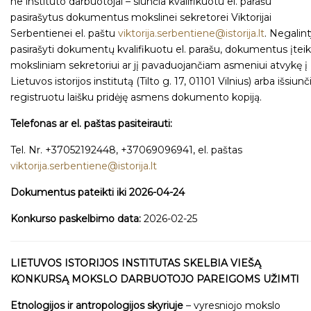
ne instituto darbuotojai – siunčia kvalifikuotu el. parašu
pasirašytus dokumentus mokslinei sekretorei Viktorijai
Serbentienei el. paštu
viktorija.serbentiene@istorija.lt
. Negalin
pasirašyti dokumentų kvalifikuotu el. parašu, dokumentus įteik
moksliniam sekretoriui ar jį pavaduojančiam asmeniui atvykę į
Lietuvos istorijos institutą (Tilto g. 17, 01101 Vilnius) arba išsiunč
registruotu laišku pridėję asmens dokumento kopiją.
Telefonas ar el. paštas pasiteirauti:
Tel. Nr. +37052192448, +37069096941, el. paštas
viktorija.serbentiene@istorija.lt
Dokumentus pateikti iki 2026-04-24
Konkurso paskelbimo data:
2026-02-25
LIETUVOS ISTORIJOS INSTITUTAS SKELBIA VIEŠĄ
KONKURSĄ MOKSLO DARBUOTOJO PAREIGOMS UŽIMTI
Etnologijos ir antropologijos skyriuje
– vyresniojo mokslo