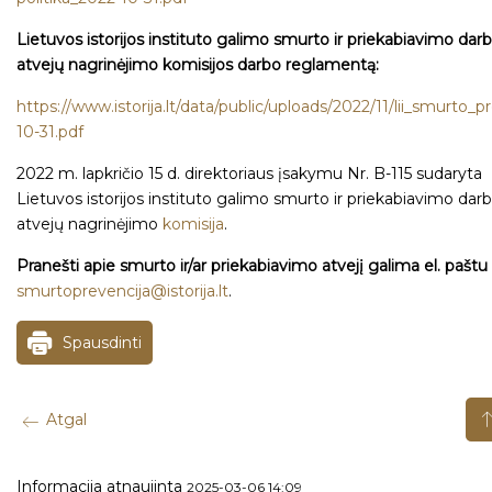
Lietuvos istorijos instituto galimo smurto ir priekabiavimo dar
atvejų nagrinėjimo komisijos darbo reglamentą:
https://www.istorija.lt/data/public/uploads/2022/11/lii_smurto
10-31.pdf
2022 m. lapkričio 15 d. direktoriaus įsakymu Nr. B-115 sudaryta
Lietuvos istorijos instituto galimo smurto ir priekabiavimo dar
atvejų nagrinėjimo
komisija
.
Pranešti apie smurto ir/ar priekabiavimo atvejį galima el. paštu
smurtoprevencija@istorija.lt
.
Spausdinti
Atgal
Informacija atnaujinta
2025-03-06 14:09