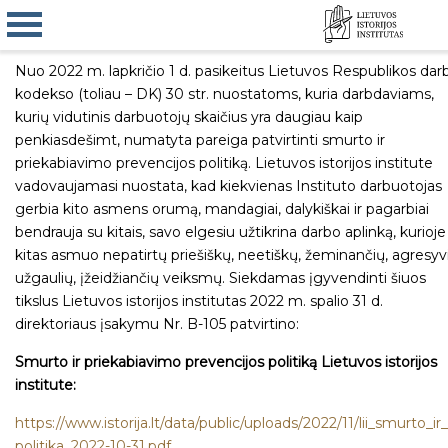
Nuo 2022 m. lapkričio 1 d. pasikeitus Lietuvos Respublikos dar
kodekso (toliau – DK) 30 str. nuostatoms, kuria darbdaviams,
kurių vidutinis darbuotojų skaičius yra daugiau kaip
penkiasdešimt, numatyta pareiga patvirtinti smurto ir
priekabiavimo prevencijos politiką. Lietuvos istorijos institute
vadovaujamasi nuostata, kad kiekvienas Instituto darbuotojas
gerbia kito asmens orumą, mandagiai, dalykiškai ir pagarbiai
bendrauja su kitais, savo elgesiu užtikrina darbo aplinką, kurioje
kitas asmuo nepatirtų priešiškų, neetiškų, žeminančių, agresyv
užgaulių, įžeidžiančių veiksmų. Siekdamas įgyvendinti šiuos
tikslus Lietuvos istorijos institutas 2022 m. spalio 31 d.
direktoriaus įsakymu Nr. B-105 patvirtino:
Smurto ir priekabiavimo prevencijos politiką Lietuvos istorijos
institute:
https://www.istorija.lt/data/public/uploads/2022/11/lii_smurto_i
politika_2022-10-31.pdf