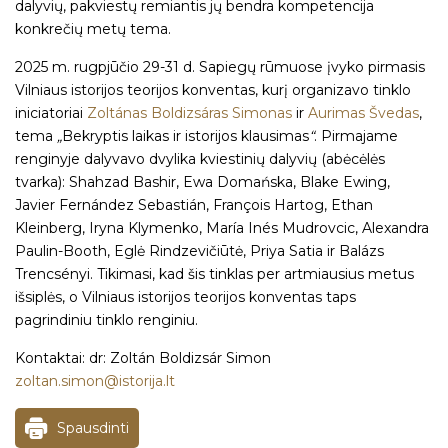
dalyvių, pakviestų remiantis jų bendra kompetencija
konkrečių metų tema.
2025 m. rugpjūčio 29-31 d. Sapiegų rūmuose įvyko pirmasis
Vilniaus istorijos teorijos konventas, kurį organizavo tinklo
iniciatoriai
Zoltánas Boldizsáras Simonas
ir
Aurimas Švedas
,
tema
„
Bekryptis laikas ir istorijos klausimas
“
. Pirmajame
renginyje dalyvavo dvylika kviestinių dalyvių (abėcėlės
tvarka): Shahzad Bashir, Ewa Domańska, Blake Ewing,
Javier Fernández Sebastián, François Hartog, Ethan
Kleinberg, Iryna Klymenko, María Inés Mudrovcic, Alexandra
Paulin-Booth, Eglė Rindzevičiūtė, Priya Satia ir Balázs
Trencsényi. Tikimasi, kad šis tinklas per artmiausius metus
išsiplės, o Vilniaus istorijos teorijos konventas taps
pagrindiniu tinklo renginiu.
Kontaktai: dr: Zoltán Boldizsár Simon
zoltan.simon@istorija.lt
Spausdinti