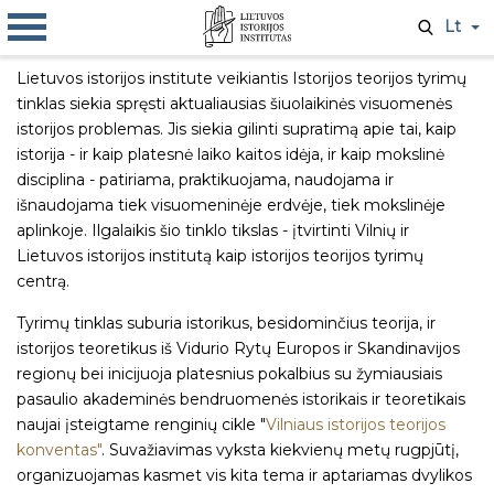
Lt
Lietuvos istorijos institute veikiantis Istorijos teorijos tyrimų
tinklas siekia spręsti aktualiausias šiuolaikinės visuomenės
istorijos problemas. Jis siekia gilinti supratimą apie tai, kaip
istorija - ir kaip platesnė laiko kaitos idėja, ir kaip mokslinė
disciplina - patiriama, praktikuojama, naudojama ir
išnaudojama tiek visuomeninėje erdvėje, tiek mokslinėje
aplinkoje. Ilgalaikis šio tinklo tikslas - įtvirtinti Vilnių ir
Lietuvos istorijos institutą kaip istorijos teorijos tyrimų
centrą.
Tyrimų tinklas suburia istorikus, besidominčius teorija, ir
istorijos teoretikus iš Vidurio Rytų Europos ir Skandinavijos
regionų bei inicijuoja platesnius pokalbius su žymiausiais
pasaulio akademinės bendruomenės istorikais ir teoretikais
naujai įsteigtame renginių cikle "
Vilniaus istorijos teorijos
konventas"
. Suvažiavimas vyksta kiekvienų metų rugpjūtį,
organizuojamas kasmet vis kita tema ir aptariamas dvylikos