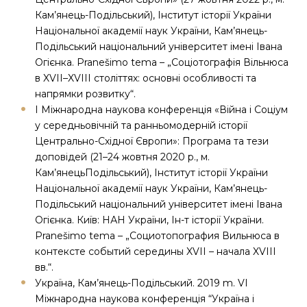
Кам’янець-Подільський), Інститут історії України
Національної академії наук України, Кам’янець-
Подільський національний університет імені Івана
Огієнка. Pranešimo tema – „Соціотографія Вільнюса
в XVII–XVIII століттях: основні особливості та
напрямки розвитку“.
I Міжнародна наукова конференція «Війна і Соціум
у середньовічній та ранньомодерній історії
Центрально-Східної Європи»: Програма та тези
доповідей (21–24 жовтня 2020 р., м.
Кам’янецьПодільський), Інститут історії України
Національної академії наук України, Кам’янець-
Подільський національний університет імені Івана
Огієнка. Київ: НАН України, Ін-т історії України.
Pranešimo tema – „Социотопография Вильнюса в
контексте событий середины XVII – начала XVIII
вв.“.
Українa, Кам’янець-Подільський. 2019 m. VI
Міжнародна наукова конференція “Україна і