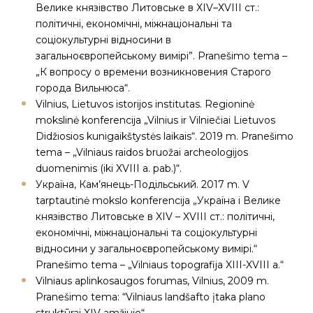
Велике князівство Литовське в ХІV–ХVIIІ ст.:
політичні, економічні, міжнаціональні та
соціокультурні відносини в
загальноєвропейському вимірі”. Pranešimo tema –
„К вопросу о времени возникновения Старого
города Вильнюса“.
Vilnius, Lietuvos istorijos institutas. Regioninė
mokslinė konferencija „Vilnius ir Vilniečiai Lietuvos
Didžiosios kunigaikštystės laikais“. 2019 m. Pranešimo
tema – „Vilniaus raidos bruožai archeologijos
duomenimis (iki XVIII a. pab.)“.
Українa, Кам’янець-Подільський. 2017 m. V
tarptautinė mokslo konferencija „Україна і Велике
князівство Литовське в XIV – XVIII ст.: політичні,
економічні, міжнаціональні та соціокультурні
відносини у загальноєвропейському вимірі.“
Pranešimo tema – „Vilniaus topografija XIII-XVIII a.“
Vilniaus aplinkosaugos forumas, Vilnius, 2009 m.
Pranešimo tema: “Vilniaus landšafto įtaka plano