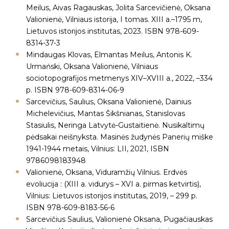
Meilus, Aivas Ragauskas, Jolita Sarcevičienė, Oksana
Valionienė, Vilniaus istorija, I tomas. XIII a.–1795 m,
Lietuvos istorijos institutas, 2023. ISBN 978-609-
8314-37-3
Mindaugas Klovas, Elmantas Meilus, Antonis K.
Urmański, Oksana Valionienė, Vilniaus
sociotopografijos metmenys XIV–XVIII a., 2022, –334
p. ISBN 978-609-8314-06-9
Sarcevičius, Saulius, Oksana Valionienė, Dainius
Michelevičius, Mantas Šikšnianas, Stanislovas
Stasiulis, Neringa Latvytė-Gustaitienė. Nusikaltimų
pėdsakai neišnyksta. Masinės žudynės Panerių miške
1941-1944 metais, Vilnius: LII, 2021, ISBN
9786098183948
Valionienė, Oksana, Viduramžių Vilnius. Erdvės
evoliucija : (XIII a. vidurys – XVI a. pirmas ketvirtis),
Vilnius: Lietuvos istorijos institutas, 2019, – 299 p.
ISBN 978-609-8183-56-6
Sarcevičius Saulius, Valionienė Oksana, Pugačiauskas