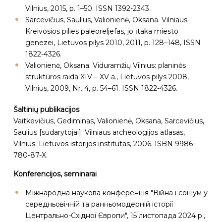
Vilnius, 2015, p. 1–50. ISSN 1392-2343.
Sarcevičius, Saulius, Valionienė, Oksana. Vilniaus
Kreivosios pilies paleoreljefas, jo įtaka miesto
genezei, Lietuvos pilys 2010, 2011, p. 128–148, ISSN
1822-4326.
Valionienė, Oksana. Viduramžių Vilnius: planinės
struktūros raida XIV – XV a., Lietuvos pilys 2008,
Vilnius, 2009, Nr. 4, p. 54–61. ISSN 1822-4326.
Šaltinių publikacijos
Vaitkevičius, Gediminas, Valionienė, Oksana, Sarcevičius,
Saulius [sudarytojai]. Vilniaus archeologijos atlasas,
Vilnius: Lietuvos istorijos institutas, 2006. ISBN 9986-
780-87-X.
Konferencijos, seminarai
Міжнародна наукова конференція "Війна і соціум у
середньовічній та ранньомодерній історії
Центрально-Східної Європи", 15 листопада 2024 р.,