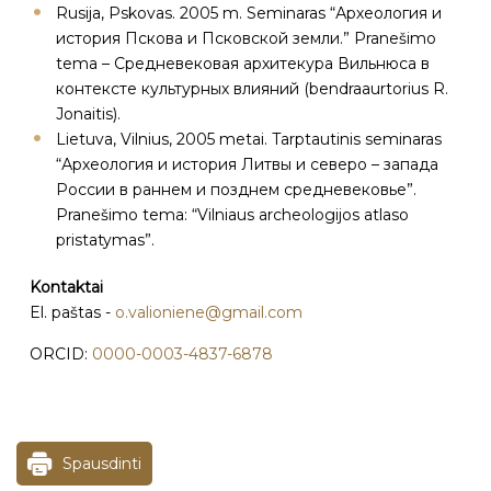
Rusija, Pskovas. 2005 m. Seminaras “Археология и
история Пскова и Псковской земли.” Pranešimo
tema – Cpeдневековая архитекура Вильнюса в
контексте культурных влияний (bendraaurtorius R.
Jonaitis).
Lietuva, Vilnius, 2005 metai. Tarptautinis seminaras
“Археология и история Литвы и северо – запада
России в раннем и позднем средневековье”.
Pranešimo tema: “Vilniaus archeologijos atlaso
pristatymas”.
Kontaktai
El. paštas -
o.valioniene@gmail.com
ORCID:
0000-0003-4837-6878
Spausdinti