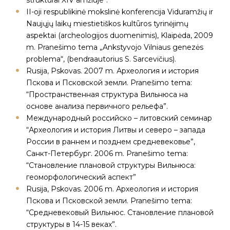
struktūrai XIV amžiuje“.
II-oji respublikinė mokslinė konferencija Viduramžių ir
Naujųjų laikų miestietiškos kultūros tyrinėjimų
aspektai (archeologijos duomenimis), Klaipėda, 2009
m. Pranešimo tema „Ankstyvojo Vilniaus genezės
problema“, (bendraautorius S. Sarcevičius).
Rusija, Pskovas. 2007 m. Археология и история
Пскова и Псковской земли. Pranešimo tema:
“Пространственная структура Вильнюса на
основе анализа первичного рельефа”.
Международный российско – литовский семинар
“Археология и история Литвы и северо – запада
России в раннем и позднем средневековье”,
Санкт-Петербург. 2006 m. Pranešimo tema:
“Становление плановой структуры Вильнюса:
геоморфологический аспект”
Rusija, Pskovas. 2006 m. Археология и история
Пскова и Псковской земли. Pranešimo tema:
“Средневековый Вильнюс. Становление плановой
структуры в 14-15 веках”.