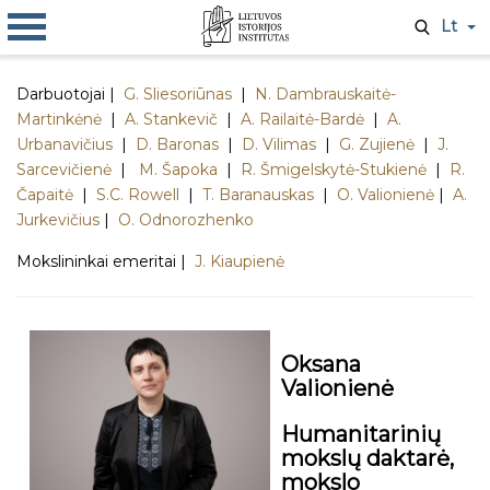
Lt
Darbuotojai |
G. Sliesoriūnas
|
N. Dambrauskaitė-
Martinkėnė
|
A. Stankevič
|
A. Railaitė-Bardė
|
A.
Urbanavičius
|
D. Baronas
|
D. Vilimas
|
G. Zujienė
|
J.
Sarcevičienė
|
M. Šapoka
|
R. Šmigelskytė-Stukienė
|
R.
Čapaitė
|
S.C. Rowell
|
T. Baranauskas
|
O. Valionienė
|
A.
Jurkevičius
|
O. Odnorozhenko
Mokslininkai emeritai |
J. Kiaupienė
Oksana
Valionienė
Humanitarinių
mokslų daktarė,
mokslo