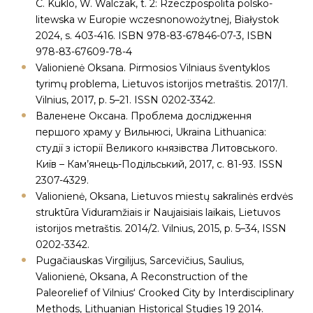
C. Kuklo, W. Walczak, t. 2: Rzeczpospolita polsko-
litewska w Europie wczesnonowożytnej, Białystok
2024, s. 403-416. ISBN 978-83-67846-07-3, ISBN
978-83-67609-78-4
Valionienė Oksana. Pirmosios Vilniaus šventyklos
tyrimų problema, Lietuvos istorijos metraštis. 2017/1.
Vilnius, 2017, p. 5–21. ISSN 0202-3342.
Валенене Оксана. Проблема дослiдження
першого храму у Вильнюсi, Ukraina Lithuanica:
студiï з iсторiï Великого князiвства Литовського.
Киïв – Кам’янець-Подiльський, 2017, с. 81-93. ISSN
2307-4329.
Valionienė, Oksana, Lietuvos miestų sakralinės erdvės
struktūra Viduramžiais ir Naujaisiais laikais, Lietuvos
istorijos metraštis. 2014/2. Vilnius, 2015, p. 5–34, ISSN
0202-3342.
Pugačiauskas Virgilijus, Sarcevičius, Saulius,
Valionienė, Oksana, A Reconstruction of the
Paleorelief of Vilnius‘ Crooked City by Interdisciplinary
Methods, Lithuanian Historical Studies 19 2014.