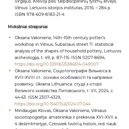
Virgilijus. Kreivoji pilis: tarpdisciplininių tyrimų atvejis.
Vilnius: Lietuvos istorijos institutas, 2016. – 284 p.
ISBN 978-609-8183-21-4
Moksliniai straipsniai
Oksana Valionienė, 14th–15th century potter’s
workshop in Vilnius, Subačiaus street 11: statistical
analysis of the shapes of household pottery, Lietuvos
archeologija, t. 49, p. 87–115. ISSN 0207-8694,
https://doi.org/10.33918/25386514-049007
Oksana Valionienė, Соціотопографія Вільнюса в
XVII–XVIII ст.: основні особливості та напрямки
розвитку, Ukraina Lithuanica: студії з історії
Великого князівства Литовського, т. VII, 2024, с.
44-63. ISSN 2307-4329,
https://doi.org/10.15407/ul2024.07.044
Mindaugas Klovas, Oksana Valionienė, Vilniaus
sociotopografija: amatininkai ir prekeiviai XVI–XVII a.
4 dešimtmetyje, Człowiek twórcą historii, red. nauk.