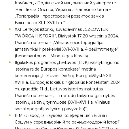
Кам’янець-Подільський національний університет
імені Івана Огієнка, Україна . Pranešimo tema –
„Топографія і просторовий розвиток замків
Вільнюса в XIII–XVIII ст.“
XXI Lenkijos istorikų suvažiavimas „CZŁOWIEK
TWÓRCĄ HISTORII“, Białystok 17-20 września 2024.
Pranešimo tema – „Vilniaus sociotopografija:
amatininkai ir prekeiviai XVI–XVII a. 4 dešimtmetyje“
(bendraautorius – Mindaugas Klovas).
Ilgalaikės programos „Lietuvos (LDK) valstybingumo
istorinė raida Europos kontekste“ metinė
konferencija „Lietuvos Didžioji Kunigaikštystė XIII–
XVIII a. Europoje: lokalūs ir globalūs kontekstai“, 2024
m. gruodžio 11 d., Lietuvos istorijos institutas.
Pranešimo tema – „IT metodų taikymo galimybės
istorinių šaltinių tyrimuose (XVII–XVIII a. Vilniaus
sociotopografijos tyrimų pavyzdžiu)“.
IІ Міжнародна наукова конференція «Війна і
Соціум у середньовічній та ранньомодерній історії
Центрально-Східної Європи» (27 жовтня 2022 р., м.