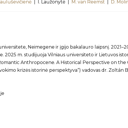
Rauluševičienė
| I. Laužonytė |
M. van Reemst
|
D. Moli
universitete, Neimegene ir įgijo bakalauro laipsnį. 2021
oje. 2025 m. studijuoja Vilniaus universiteto ir Lietuvos is
omantic Anthropocene. A Historical Perspective on the Cri
vokimo krizės istorinė perspektyva“) vadovas dr. Zoltán 
je