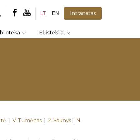
Intranetas
LT
EN
iblioteka
El. ištekliai
itė
|
V. Tumėnas
|
Ž. Šaknys
|
N.