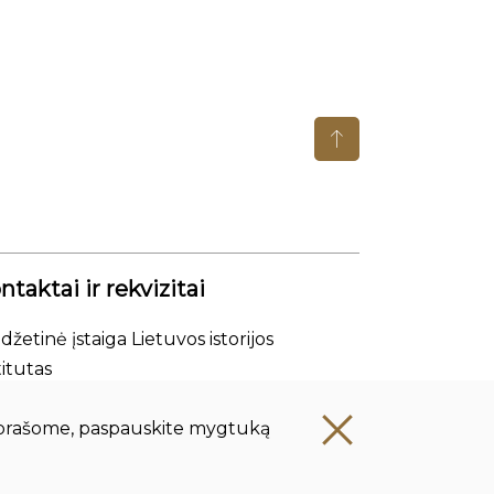
ntaktai ir rekvizitai
džetinė įstaiga Lietuvos istorijos
titutas
nės kodas: 111955361
e, prašome, paspauskite mygtuką
esas: Tilto g. 17, 01101 Vilnius, Lietuva
.:
+370 5 261 4436
p.:
istorija@istorija.lt