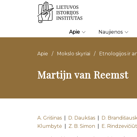
Apie
Naujienos
Apie
/
Mokslo skyriai
/
Etnologijos ir a
Martijn van Reemst
A. Grišinas
|
D. Daukšas
|
D. Brandišaus
Klumbytė
|
Z. B. Simon
|
E. Rindzevičiū