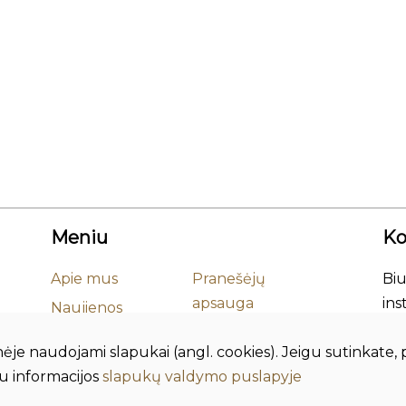
Meniu
Ko
Apie mus
Pranešėjų
Biu
apsauga
ins
Naujienos
Įmo
Korupcijos
Mokslas
inėje naudojami slapukai (angl. cookies). Jeigu sutinkat
Adr
prevencija
Leidiniai
au informacijos
slapukų valdymo puslapyje
Tel
Smurto ir
Duomenų
El. 