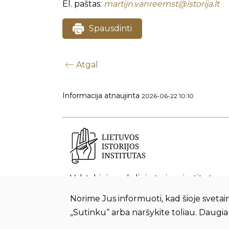
El. paštas:
martijn.vanreemst@istorija.lt
Spausdinti
Atgal
Informacija atnaujinta
2026-06-22 10:10
Valstybinis mokslinių tyrimų institutas
Norime Jus informuoti, kad šioje sveta
„Sutinku“ arba naršykite toliau. Daugi