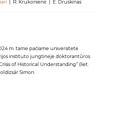
nari
| R. Krukonienė | E. Druskinas
–2024 m. tame pačiame universitete
torijos instituto jungtinėje doktorantūros
sis of Historical Understanding“ (liet.
Boldizsár Simon.