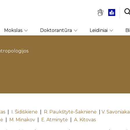
Mokslas
Doktorantūra
Leidiniai
B
ntropologijos
kas
|
I. Šidiškienė
|
R. Paukštytė-Šaknienė
|
V. Savoniaka
tė
|
M. Minakov
|
E. Atminytė
|
A. Kitovas