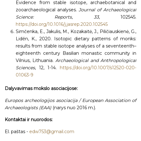
Evidence from stable isotope, archaebotanical and
zooarchaeological analyses.
Journal of Archaeological
Science: Reports
,
33
, 102545.
https://doi.org/10.1016/j.jasrep.2020.102545
Simčenka, E., Jakulis, M., Kozakaitė, J., Piličiauskienė, G.,
Lidén, K., 2020. Isotopic dietary patterns of monks:
results from stable isotope analyses of a seventeenth–
eighteenth century Basilian monastic community in
Vilnius, Lithuania.
Archaeological and Anthropological
Sciences
, 12, 1-14.
https://doi.org/10.1007/s12520-020-
01063-9
Dalyvavimas mokslo asociacijose:
Europos archeologijos asociacija / European Association of
Archaeologists (EAA)
(narys nuo 2016 m.).
Kontaktai ir nuorodos:
El. paštas -
edw753@gmail.com