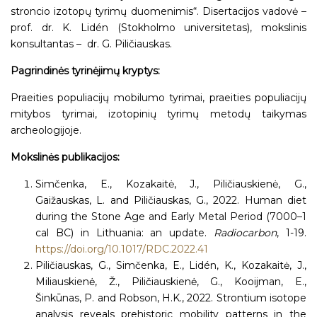
stroncio izotopų tyrimų duomenimis“. Disertacijos vadovė –
prof. dr. K. Lidén (Stokholmo universitetas), mokslinis
konsultantas – dr. G. Piličiauskas.
Pagrindinės tyrinėjimų kryptys:
Praeities populiacijų mobilumo tyrimai, praeities populiacijų
mitybos tyrimai, izotopinių tyrimų metodų taikymas
archeologijoje.
Mokslinės publikacijos:
Simčenka, E., Kozakaitė, J., Piličiauskienė, G.,
Gaižauskas, L. and Piličiauskas, G., 2022. Human diet
during the Stone Age and Early Metal Period (7000–1
cal BC) in Lithuania: an update.
Radiocarbon
, 1-19.
https://doi.org/10.1017/RDC.2022.41
Piličiauskas, G., Simčenka, E., Lidén, K., Kozakaitė, J.,
Miliauskienė, Ž., Piličiauskienė, G., Kooijman, E.,
Šinkūnas, P. and Robson, H.K., 2022. Strontium isotope
analysis reveals prehistoric mobility patterns in the