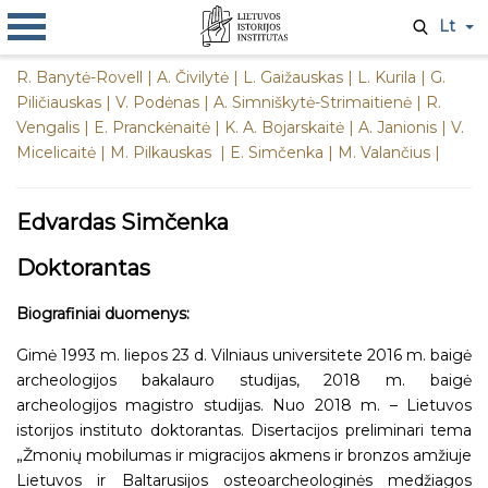
Lt
R. Banytė-Rovell
|
A. Čivilytė
|
L. Gaižauskas
|
L. Kurila
|
G.
Piličiauskas |
V. Podėnas |
A. Simniškytė-Strimaitienė
|
R.
Vengalis |
E. Pranckėnaitė
|
K. A. Bojarskaitė
|
A. Janionis
|
V.
Micelicaitė
|
M. Pilkauskas
|
E. Simčenka
|
M. Valančius
|
Edvardas Simčenka
Doktorantas
Biografiniai duomenys:
Gimė 1993 m. liepos 23 d. Vilniaus universitete 2016 m. baigė
archeologijos bakalauro studijas, 2018 m. baigė
archeologijos magistro studijas. Nuo 2018 m. – Lietuvos
istorijos instituto doktorantas. Disertacijos preliminari tema
„Žmonių mobilumas ir migracijos akmens ir bronzos amžiuje
Lietuvos ir Baltarusijos osteoarcheologinės medžiagos