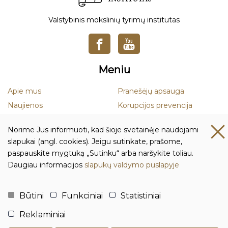
Valstybinis mokslinių tyrimų institutas
Meniu
Apie mus
Pranešėjų apsauga
Naujienos
Korupcijos prevencija
Mokslas
Smurto ir priekabiavimo
Norime Jus informuoti, kad šioje svetainėje naudojami
prevencija
Leidiniai
slapukai (angl. cookies). Jeigu sutinkate, prašome,
Duomenų apsauga
paspauskite mygtuką „Sutinku“ arba naršykite toliau.
Daugiau informacijos
slapukų valdymo puslapyje
Kontaktai ir rekvizitai
Biudžetinė įstaiga Lietuvos istorijos institutas
Būtini
Funkciniai
Statistiniai
Įmonės kodas: 111955361
Reklaminiai
Adresas: Tilto g. 17, 01101 Vilnius, Lietuva
Tel.:
+370 5 261 4436