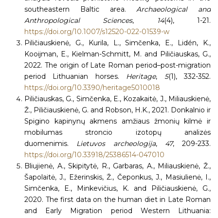
southeastern Baltic area.
Archaeological and
Anthropological Sciences
,
14
(4), 1-21.
https://doi.org/10.1007/s12520-022-01539-w
Piličiauskienė, G., Kurila, L., Simčenka, E., Lidén, K.,
Kooijman, E., Kielman-Schmitt, M. and Piličiauskas, G.,
2022. The origin of Late Roman period–post-migration
period Lithuanian horses.
Heritage
,
5
(1), 332-352.
https://doi.org/10.3390/heritage5010018
Piličiauskas, G., Simčenka, E., Kozakaitė, J., Miliauskienė,
Ž., Piličiauskienė, G. and Robson, H.K., 2021. Donkalnio ir
Spigino kapinynų akmens amžiaus žmonių kilmė ir
mobilumas stroncio izotopų analizės
duomenimis.
Lietuvos archeologija
,
47
, 209-233.
https://doi.org/10.33918/25386514-047010
Bliujienė, A., Skipitytė, R., Garbaras, A., Miliauskienė, Ž.,
Šapolaitė, J., Ežerinskis, Ž., Čeponkus, J., Masiulienė, I.,
Simčenka, E., Minkevičius, K. and Piličiauskienė, G.,
2020. The first data on the human diet in Late Roman
and Early Migration period Western Lithuania: