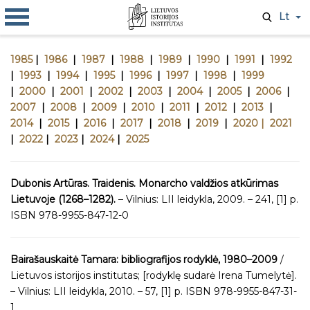
Lt
1985
|
1986
|
1987
|
1988
|
1989
|
1990
|
1991
|
1992
|
1993
|
1994
|
1995
|
1996
|
1997
|
1998
|
1999
|
2000
|
2001
|
2002
|
2003
|
2004
|
2005
|
2006
|
2007
|
2008
|
2009
|
2010
|
2011
|
2012
|
2013
|
2014
|
2015
|
2016
|
2017
|
2018
|
2019
|
2020 |
2021
|
2022
|
2023
|
2024
|
2025
Dubonis Artūras. Traidenis. Monarcho valdžios atkūrimas
Lietuvoje (1268–1282).
– Vilnius: LII leidykla, 2009. – 241, [1] p.
ISBN 978-9955-847-12-0
Bairašauskaitė Tamara: bibliografijos rodyklė, 1980–2009
/
Lietuvos istorijos institutas; [rodyklę sudarė Irena Tumelytė].
– Vilnius: LII leidykla, 2010. – 57, [1] p. ISBN 978-9955-847-31-
1