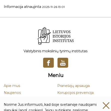
Informacija atnaujinta
2025-11-26 13:01
Valstybinis mokslinių tyrimų institutas
Meniu
Apie mus
Pranešėjų apsauga
Naujienos
Korupcijos prevencija
Mokslas
Smurto ir priekabiavimo
Norime Jus informuoti, kad šioje svetainėje naudojami
prevencija
Leidiniai
slapukai (angl. cookies). Jeigu sutinkate, prašome,