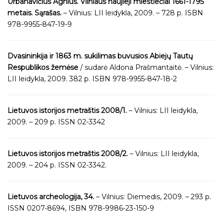
Urbanavičius Agnius. Vilniaus naujieji miestiečiai 1661-1795
metais. Sąrašas.
– Vilnius: LII leidykla, 2009. – 728 p. ISBN
978-9955-847-19-9
Dvasininkija ir 1863 m. sukilimas buvusios Abiejų Tautų
Respublikos žemėse
/ sudarė Aldona Prašmantaitė. – Vilnius:
LII leidykla, 2009. 382 p. ISBN 978-9955-847-18-2
Lietuvos istorijos metraštis 2008/1.
– Vilnius: LII leidykla,
2009. – 209 p. ISSN 02-3342
Lietuvos istorijos metraštis 2008/2.
– Vilnius: LII leidykla,
2009. – 204 p. ISSN 02-3342.
Lietuvos archeologija, 34.
– Vilnius: Diemedis, 2009. – 293 p.
ISSN 0207-8694, ISBN 978-9986-23-150-9