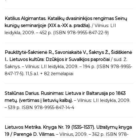
Katilius Algimantas. Katalikų dvasininkijos rengimas Seinų
kunigų seminarijoje (XIX a.-XX a. pradžia).
/ Vilnius: LII
leidykla, 2009. – 452 p. (ISBN 978-9955-847-22-9)
Paukštytė-Šaknienė R., Savoniakaitė V., Šaknys Ž., Šidiškienė
I.. Lietuvos kultūra: Dzūkijos ir Suvalkijos papročiai
/ sud. Ž.
Šaknys. – Vilnius: LII leidykla, 2009. – 194 p. (ISBN 978-9955-
847-17-5). 11,5 a.l. + 82 žemėlapiai
Staliūnas Darius. Rusinimas: Lietuva ir Baltarusija po 1863
metų. (vertimas į lietuvių kalbą).
– Vilnius: LII leidykla, 2009.
– 539 p. ISBN 978-9955-847-14-4
Lietuvos Metrika. Knyga Nr. 19 (1535–1537). Užrašymų knyga
19 / Parengė D. Vilimas.
– Vilnius, 2009. – 362 p. ISBN 978-