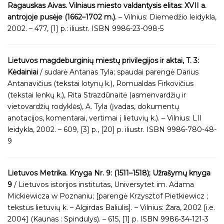
Ragauskas Aivas. Vilniaus miesto valdantysis elitas: XVII a.
antrojoje pusėje (1662–1702 m.).
– Vilnius: Diemedžio leidykla,
2002. – 477, [1] p.: iliustr. ISBN 9986-23-098-5
Lietuvos magdeburginių miestų privilegijos ir aktai, T. 3:
Kėdainiai
/ sudarė Antanas Tyla; spaudai parengė Darius
Antanavičius (tekstai lotynų k.), Romualdas Firkovičius
(tekstai lenkų k.), Rita Strazdūnaitė (asmenvardžių ir
vietovardžių rodyklės), A. Tyla (įvadas, dokumentų
anotacijos, komentarai, vertimai į lietuvių k.). – Vilnius: LII
leidykla, 2002. – 609, [3] p., [20] p. iliustr. ISBN 9986-780-48-
9
Lietuvos Metrika. Knyga Nr. 9: (1511–1518); Užrašymų knyga
9
/ Lietuvos istorijos institutas, Universytet im. Adama
Mickiewicza w Poznaniu; [parengė Krzysztof Pietkiewicz ;
tekstus lietuvių k. – Algirdas Baliulis]. – Vilnius: Žara, 2002 [i.e.
2004] (Kaunas : Spindulys). – 615, [1] p. ISBN 9986-34-121-3