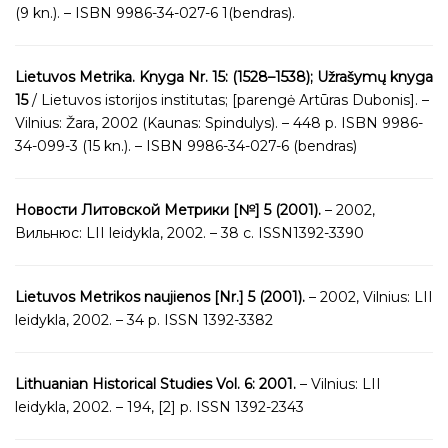
(9 kn.). – ISBN 9986-34-027-6 1(bendras).
Lietuvos Metrika. Knyga Nr. 15: (1528–1538); Užrašymų knyga
15
/ Lietuvos istorijos institutas; [parengė Artūras Dubonis]. –
Vilnius: Žara, 2002 (Kaunas: Spindulys). – 448 p. ISBN 9986-
34-099-3 (15 kn.). – ISBN 9986-34-027-6 (bendras)
Новости Литовской Метрики [№] 5 (2001).
– 2002,
Вильнюс: LII leidykla, 2002. – 38 c. ISSN1392-3390
Lietuvos Metrikos naujienos [Nr.] 5 (2001).
– 2002, Vilnius: LII
leidykla, 2002. – 34 p. ISSN 1392-3382
Lithuanian Historical Studies Vol. 6: 2001.
– Vilnius: LII
leidykla, 2002. – 194, [2] p. ISSN 1392-2343