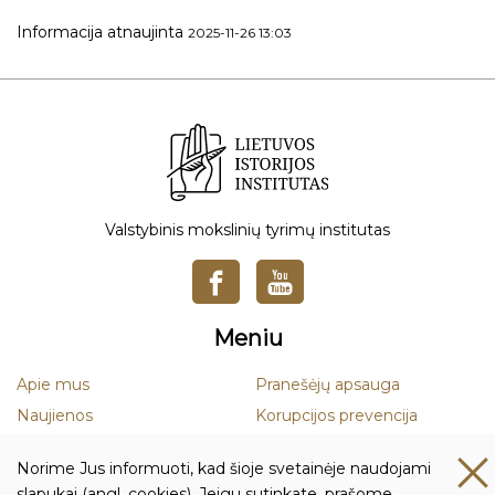
Informacija atnaujinta
2025-11-26 13:03
Valstybinis mokslinių tyrimų institutas
Meniu
Apie mus
Pranešėjų apsauga
Naujienos
Korupcijos prevencija
Mokslas
Smurto ir priekabiavimo
Norime Jus informuoti, kad šioje svetainėje naudojami
prevencija
Leidiniai
slapukai (angl. cookies). Jeigu sutinkate, prašome,