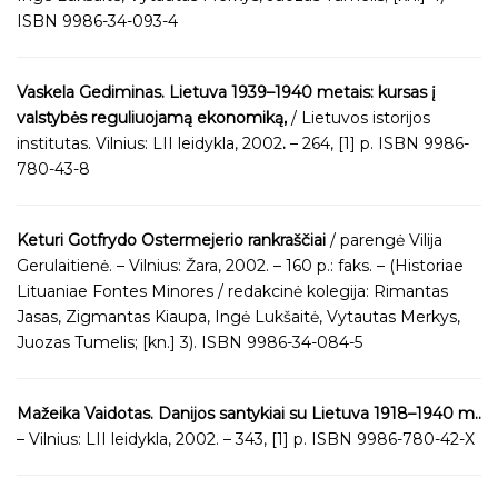
ISBN 9986-34-093-4
Vaskela Gediminas. Lietuva 1939–1940 metais: kursas į
valstybės reguliuojamą ekonomiką,
/ Lietuvos istorijos
institutas. Vilnius: LII leidykla, 2002
.
– 264, [1] p. ISBN 9986-
780-43-8
Keturi Gotfrydo Ostermejerio rankraščiai
/ parengė Vilija
Gerulaitienė. – Vilnius: Žara, 2002. – 160 p.: faks. – (Historiae
Lituaniae Fontes Minores / redakcinė kolegija: Rimantas
Jasas, Zigmantas Kiaupa, Ingė Lukšaitė, Vytautas Merkys,
Juozas Tumelis; [kn.] 3). ISBN 9986-34-084-5
Mažeika Vaidotas. Danijos santykiai su Lietuva 1918–1940 m..
– Vilnius: LII leidykla, 2002. – 343, [1] p. ISBN 9986-780-42-X