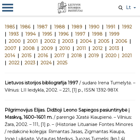
Lt
1985
|
1986
|
1987
|
1988
|
1989
|
1990
|
1991
|
1992
|
1993
|
1994
|
1995
|
1996
|
1997
|
1998
|
1999
|
2000
|
2001
|
2002
|
2003
|
2004
|
2005
|
2006
|
2007
|
2008
|
2009
|
2010
|
2011
|
2012
|
2013
|
2014
|
2015
|
2016
|
2017
|
2018
|
2019
|
2020 |
2021
|
2022
|
2023
|
2024
|
2025
Lietuvos istorijos bibliografija 1997
/ sudarė Irena Tumelytė. –
Vilnius: LII leidykla, 2002. – 221, [1] p., ISSN 1392-981X
Pilgrimovijus Elijas. Didžioji Leono Sapiegos pasiuntinybė į
Maskvą, 1600–1601 m.
/ parengė Jūratė Kiaupienė. – Vilnius:
Žara, 2002. – 111, [1] p. – (Historiae Lituaniae Fontes Minores
/ redakcinė kolegija: Rimantas Jasas, Zigmantas Kiaupa,
Ingė Lukšaitė, Vytautas Merkys, Juozas Tumelis; [kn.] 4)