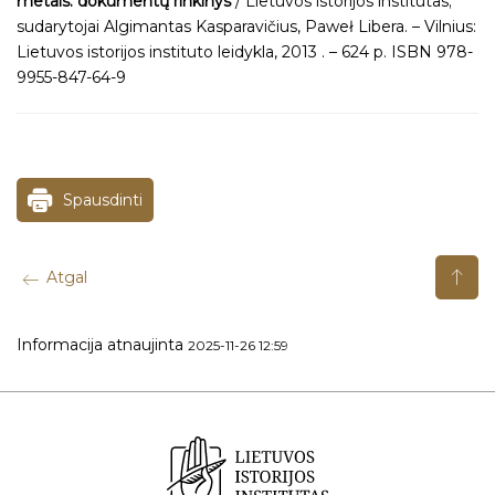
metais: dokumentų rinkinys
/ Lietuvos istorijos institutas;
sudarytojai Algimantas Kasparavičius, Paweł Libera. – Vilnius:
Lietuvos istorijos instituto leidykla, 2013 . – 624 p. ISBN 978-
9955-847-64-9
Spausdinti
Atgal
Informacija atnaujinta
2025-11-26 12:59