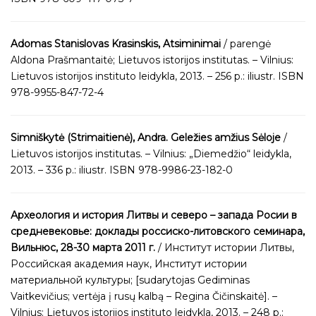
Adomas Stanislovas Krasinskis, Atsiminimai
/ parengė
Aldona Prašmantaitė; Lietuvos istorijos institutas. – Vilnius:
Lietuvos istorijos instituto leidykla, 2013. – 256 p.: iliustr. ISBN
978-9955-847-72-4
Simniškytė (Strimaitienė), Andra. Geležies amžius Sėloje
/
Lietuvos istorijos institutas. – Vilnius: „Diemedžio“ leidykla,
2013. – 336 p.: iliustr. ISBN 978-9986-23-182-0
Археология и история Литвы и северо – запада Росии в
средневековье: доклады россиско-литовского семинара,
Вильнюс, 28-30 марта 2011 г.
/ Институт истории Литвы,
Российская академия наук, Институт истории
материальной культуры; [sudarytojas Gediminas
Vaitkevičius; vertėja į rusų kalbą – Regina Čičinskaitė]. –
Vilnius: Lietuvos istorijos instituto leidykla, 2013. – 248 p.: