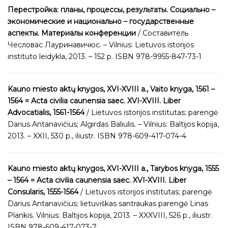
Перестройка: планы, процессы, результаты. Социально –
экономические и национально – государственные
аспекты. Материалы конференции
/ Составитель
Чесловас Лауринавичюс. – Vilnius: Lietuvos istorijos
instituto leidykla, 2013. – 152 p. ISBN 978-9955-847-73-1
Kauno miesto aktų knygos, XVI-XVIII a., Vaito knyga, 1561 –
1564 = Acta civilia caunensia saec. XVI-XVIII. Liber
Advocatialis, 1561-1564
/ Lietuvos istorijos institutas; parengė
Darius Antanavičius; Algirdas Baliulis. – Vilnius: Baltijos kopija,
2013. – XXII, 530 p., iliustr. ISBN 978-609-417-074-4
Kauno miesto aktų knygos, XVI-XVIII a., Tarybos knyga, 1555
– 1564 = Acta civilia caunensia saec. XVI-XVIII. Liber
Consularis, 1555-1564
/ Lietuvos istorijos institutas; parengė
Darius Antanavičius; lietuviškas santraukas parengė Linas
Plankis. Vilnius: Baltijos kopija, 2013. – XXXVIII, 526 p., iliustr.
ISBN 978-609-417-073-7