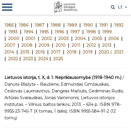
Lt
1985
|
1986
|
1987
|
1988
|
1989
|
1990
|
1991
|
1992
|
1993
|
1994
|
1995
|
1996
|
1997
|
1998
|
1999
|
2000
|
2001
|
2002
|
2003
|
2004
|
2005
|
2006
|
2007
|
2008
|
2009
|
2010
|
2011
|
2012
|
2013
|
2014
|
2015
|
2016
|
2017
|
2018
|
2019
|
2020 |
2021
|
2022
|
2023
|
2024
|
2025
Lietuvos istorija, t. X, d. 1: Nepriklausomybė (1918-1940 m.)
/
Danutė Blažytė – Baužienė, Edmundas Gimžauskas,
Česlovas Laurinavičius, Dangiras Mačiulis, Gediminas Rudis,
Artūras Svarauskas, Jonas Vaičenonis; Lietuvos istorijos
institutas. – Vilnius: baltos lankos, 2013. – 634 p. ISBN 978-
9955-23-745-7 (X tomas, 1 dalis); ISBN 9955-584-91-2 (12
tomų)