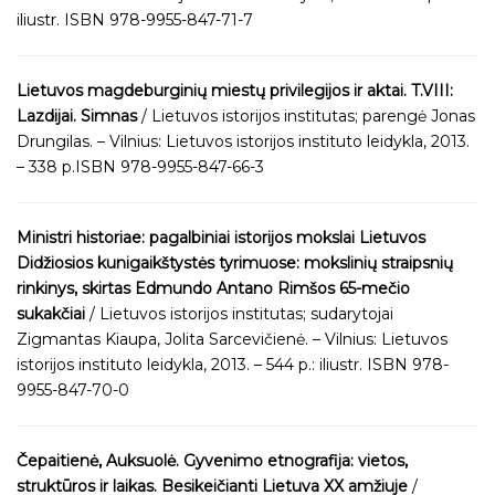
iliustr. ISBN 978-9955-847-71-7
Lietuvos magdeburginių miestų privilegijos ir aktai. T.VIII:
Lazdijai. Simnas
/ Lietuvos istorijos institutas; parengė Jonas
Drungilas. – Vilnius: Lietuvos istorijos instituto leidykla, 2013.
– 338 p.ISBN 978-9955-847-66-3
Ministri historiae: pagalbiniai istorijos mokslai Lietuvos
Didžiosios kunigaikštystės tyrimuose: mokslinių straipsnių
rinkinys, skirtas Edmundo Antano Rimšos 65-mečio
sukakčiai
/ Lietuvos istorijos institutas; sudarytojai
Zigmantas Kiaupa, Jolita Sarcevičienė. – Vilnius: Lietuvos
istorijos instituto leidykla, 2013. – 544 p.: iliustr. ISBN 978-
9955-847-70-0
Čepaitienė, Auksuolė. Gyvenimo etnografija: vietos,
struktūros ir laikas. Besikeičianti Lietuva XX amžiuje
/