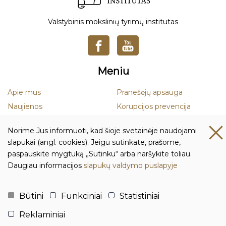
Valstybinis mokslinių tyrimų institutas
Meniu
Apie mus
Pranešėjų apsauga
Naujienos
Korupcijos prevencija
Mokslas
Smurto ir priekabiavimo
Norime Jus informuoti, kad šioje svetainėje naudojami
prevencija
Leidiniai
slapukai (angl. cookies). Jeigu sutinkate, prašome,
Duomenų apsauga
paspauskite mygtuką „Sutinku“ arba naršykite toliau.
Daugiau informacijos
slapukų valdymo puslapyje
Kontaktai ir rekvizitai
Biudžetinė įstaiga Lietuvos istorijos institutas
Būtini
Funkciniai
Statistiniai
Įmonės kodas: 111955361
Reklaminiai
Adresas: Tilto g. 17, 01101 Vilnius, Lietuva