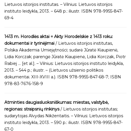
Lietuvos istorijos institutas. – Vilnius: Lietuvos istorijos
instituto leidykla, 2013. – 648 p.: iliustr. ISBN 978-9955-847-
69-4
1413 m. Horodlės aktai = Akty Horodelskie z 1413 roku:
dokumentai ir tyrinėjimai
/ Lietuvos istorijos institutas,
Polska Akademia Umiejętności; sudarė Jūratė Kiaupienė,
Lidia Korczak; parengė Jūratė Kiaupienė, Lidia Korczak, Piotr
Rabiej … [et al.]. – Vilnius: Lietuvos istorijos instituto leidykla,
2013. – 544 p.; iliustr. – (Lietuvos užsienio politikos
dokumentai. XIII-XVIII a.). ISBN 978-9955-847-68-7; ISBN
978-83-7676-158-9
Atminties daugiasluoksniškumas: miestas, valstybė,
regionas: straipsnių rinkinys
/ Lietuvos istorijos institutas;
sudarytojas Alvydas Nikžentaitis. – Vilnius: Lietuvos istorijos
instituto leidykla, 2013. – 590 p.: iliustr. ISBN 978-9955-847-
67-0