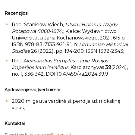
Recenzijos
Rec. ‘Stanisław Wiech,
Litwa i Bialorus.
Rządy
Potapowa (1868-1874)
, Kielce: Wydawnictwo
Uniwersitetu Jana Kochanowskiego, 2021. 615 p.
ISBN 978-83-7133-921-9‘, in:
Lithuanian Historical
Studies
26 (2022), pp. 194-200; ISSN 1392-2343
;
Rec.
Aleksandras Sumpfas – apie Rusijos
imperijos karo invalidus
, Karo archyvas
39
(2024),
no. 1, 336-342, DOI 10.47459/ka.2024.39.9
Apdovanojimai, įvertinimai:
2020 m. gauta vardinė stipendija už mokslinę
veiklą.
Kontaktai