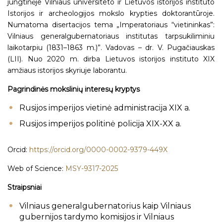
jungtinėje Vilniaus universiteto ir Lietuvos istorijos instituto
Istorijos ir archeologijos mokslo krypties doktorantūroje.
Numatoma disertacijos tema „Imperatoriaus “vietininkas”:
Vilniaus generalgubernatoriaus institutas tarpsukiliminiu
laikotarpiu (1831–1863 m.)”. Vadovas – dr. V. Pugačiauskas
(LII). Nuo 2020 m. dirba Lietuvos istorijos instituto XIX
amžiaus istorijos skyriuje laborantu.
Pagrindinės mokslinių interesų kryptys
Rusijos imperijos vietinė administracija XIX a.
Rusijos imperijos politinė policija XIX-XX a.
Orcid:
https://orcid.org/0000-0002-9379-449X
Web of Science:
MSY-9317-2025
Straipsniai
Vilniaus generalgubernatorius kaip Vilniaus
gubernijos tardymo komisijos ir Vilniaus