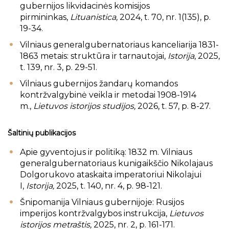
gubernijos likvidacinės komisijos
pirmininkas,
Lituanistica,
2024, t. 70, nr. 1(135), p.
19-34.
Vilniaus generalgubernatoriaus kanceliarija 1831-
1863 metais: struktūra ir tarnautojai,
Istorija
, 2025,
t. 139, nr. 3, p. 29-51.
Vilniaus gubernijos žandarų komandos
kontržvalgybinė veikla ir metodai 1908-1914
m.,
Lietuvos istorijos studijos,
2026, t. 57, p. 8-27.
Šaltinių publikacijos
Apie gyventojus ir politiką: 1832 m. Vilniaus
generalgubernatoriaus kunigaikščio Nikolajaus
Dolgorukovo ataskaita imperatoriui Nikolajui
I,
Istorija,
2025, t. 140, nr. 4, p. 98-121.
Šnipomanija Vilniaus gubernijoje: Rusijos
imperijos kontržvalgybos instrukcija,
Lietuvos
istorijos metraštis,
2025, nr. 2, p. 161-171.