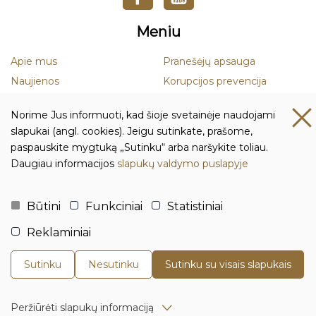
Meniu
Apie mus
Pranešėjų apsauga
Naujienos
Korupcijos prevencija
Mokslas
Smurto ir priekabiavimo
Norime Jus informuoti, kad šioje svetainėje naudojami
prevencija
Leidiniai
slapukai (angl. cookies). Jeigu sutinkate, prašome,
Duomenų apsauga
paspauskite mygtuką „Sutinku“ arba naršykite toliau.
Daugiau informacijos
slapukų valdymo puslapyje
Kontaktai ir rekvizitai
Biudžetinė įstaiga Lietuvos istorijos institutas
Būtini
Funkciniai
Statistiniai
Įmonės kodas: 111955361
Reklaminiai
Adresas: Tilto g. 17, 01101 Vilnius, Lietuva
Tel.:
+370 5 261 4436
Sutinku
Nesutinku
Sutinku su visais slapukais
El. p.:
istorija@istorija.lt
© Lietuvos istorijos institutas 2022 | Sprendimas:
UAB
Peržiūrėti slapukų informaciją
"Fresh Media"