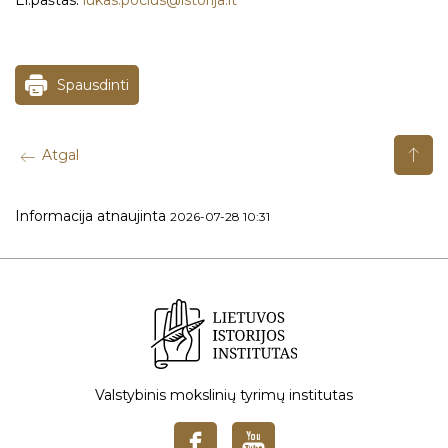
El.paštas:
lukas.pocius@istorija.lt
Spausdinti
Atgal
Informacija atnaujinta
2026-07-28 10:31
Valstybinis mokslinių tyrimų institutas