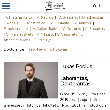
Lt
A. Prašmantaitė
|
A. Katilius
|
D. Staliūnas
I
J.Paškauskas
|
L.Pocius
I
O. Mastianica
|
R. Griškaitė
|
R. Miknys
|
T.
Bairašauskaitė
|
V. Žaltauskaitė
|
V. Petronis
|
G. Subačius
|
G. Malinauskaitė
|
V. Nikšaitė
|
S. Valiūnaitė
|
J.
Andriejauskienė
|
T. Krutulys
|
Doktorantai:
I. Šapokienė
|
J. Pukėnas
|
Lukas Pocius
Laborantas,
Doktorantas
Gimė 1996 m., Kražiuose.
2015 m. įstojo į Vilniaus
universiteto Istorijos fakultetą. Nuo 2021 m. studijuoja