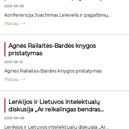
istorijos mokslų praeitis, dabartis,
2021-09-20
ateitis
Konferencija Joachimas Lelevelis ir pagalbinių
istorijos mokslų praeitis, dabartis, ateitis
Plačiau
Agnės Railaitės-Bardės knygos
pristatymas
2021-09-12
Agnės Railaitės-Bardės knygos pristatymas
Plačiau
Lenkijos ir Lietuvos intelektualų
diskusija „Ar reikalingas bendras
Lietuvos – Lenkijos istorijos vadovėlis?"
2021-09-06
Lenkijos ir Lietuvos intelektualų diskusija „Ar