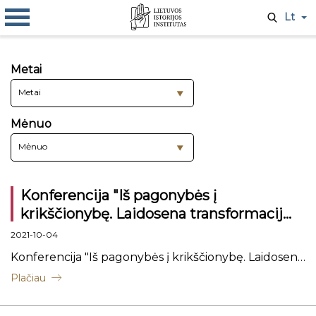
Lt
Metai
Metai
Mėnuo
Mėnuo
Konferencija "Iš pagonybės į
krikščionybę. Laidosena transformacijų
laikotarpiu".
2021-10-04
Konferencija "Iš pagonybės į krikščionybę. Laidosena
transformacijų laikotarpiu".
Plačiau