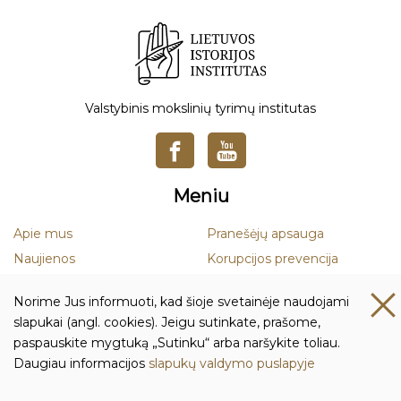
Valstybinis mokslinių tyrimų institutas
Meniu
Apie mus
Pranešėjų apsauga
Naujienos
Korupcijos prevencija
Mokslas
Smurto ir priekabiavimo
Norime Jus informuoti, kad šioje svetainėje naudojami
prevencija
Leidiniai
slapukai (angl. cookies). Jeigu sutinkate, prašome,
Duomenų apsauga
paspauskite mygtuką „Sutinku“ arba naršykite toliau.
Daugiau informacijos
slapukų valdymo puslapyje
Kontaktai ir rekvizitai