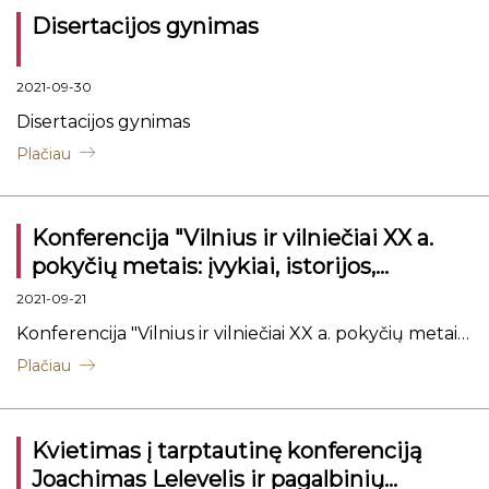
Disertacijos gynimas
2021-09-30
Disertacijos gynimas
Plačiau
Konferencija "Vilnius ir vilniečiai XX a.
pokyčių metais: įvykiai, istorijos,
interpretacijos"
2021-09-21
Konferencija "Vilnius ir vilniečiai XX a. pokyčių metais:
įvykiai, istorijos, interpretacijos"
Plačiau
Kvietimas į tarptautinę konferenciją
Joachimas Lelevelis ir pagalbinių