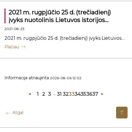
2021 m. rugpjūčio 25 d. (trečiadienį)
įvyks nuotolinis Lietuvos istorijos
instituto Mokslo Tarybos posėdis
2021-08-23
2021 m. rugpjūčio 25 d. (trečiadienį) įvyks Lietuvos
istorijos instituto Mokslo Tarybos posėdis
Plačiau
Informacija atnaujinta
2026-08-06 12:02
...
1
2
3
31
32
33
34
35
36
37
Atgal