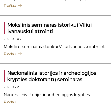
reikalingas bendras Lietuvos – Lenkijos istorijos
Plačiau
vadovėlis?"
Mokslinis seminaras istorikui Viliui
Ivanauskui atminti
2021-09-03
Mokslinis seminaras istorikui Viliui Ivanauskui atminti
Plačiau
Nacionalinis istorijos ir archeologijos
krypties doktorantų seminaras
2021-08-25
Nacionalinis istorijos ir archeologijos krypties
doktorantų seminaras
Plačiau