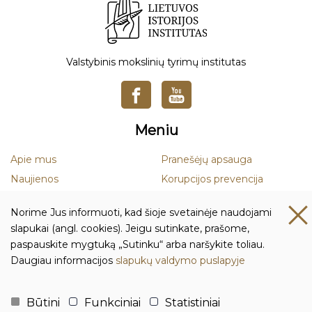
Valstybinis mokslinių tyrimų institutas
Meniu
Apie mus
Pranešėjų apsauga
Naujienos
Korupcijos prevencija
Mokslas
Smurto ir priekabiavimo
Norime Jus informuoti, kad šioje svetainėje naudojami
prevencija
Leidiniai
slapukai (angl. cookies). Jeigu sutinkate, prašome,
Duomenų apsauga
paspauskite mygtuką „Sutinku“ arba naršykite toliau.
Daugiau informacijos
slapukų valdymo puslapyje
Kontaktai ir rekvizitai
Biudžetinė įstaiga Lietuvos istorijos institutas
Būtini
Funkciniai
Statistiniai