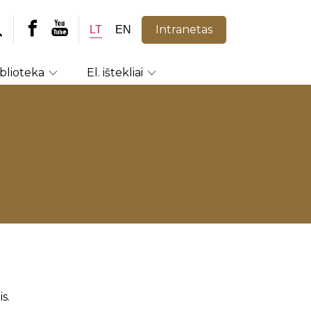
Intranetas
LT
EN
iblioteka
El. ištekliai
s.