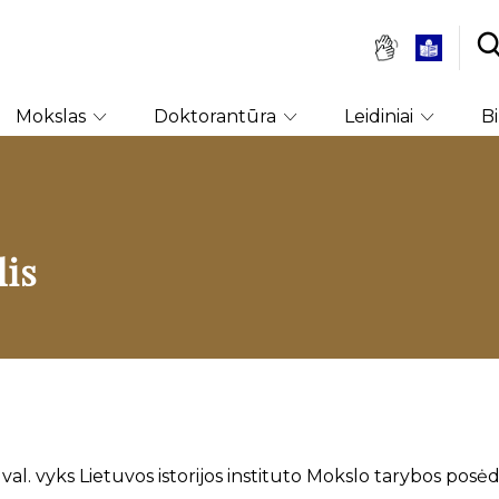
Mokslas
Doktorantūra
Leidiniai
B
dis
 val. vyks Lietuvos istorijos instituto Mokslo tarybos posėdi