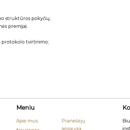
ymo struktūros pokyčių;
ės premijai;
 protokolo tvirtinimo;
Meniu
Ko
Apie mus
Pranešėjų
Biu
apsauga
ins