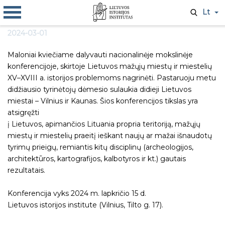
Lt
2024-03-01
Maloniai kviečiame dalyvauti nacionalinėje mokslinėje
konferencijoje, skirtoje Lietuvos mažųjų miestų ir miestelių
XV–XVIII a. istorijos problemoms nagrinėti. Pastaruoju metu
didžiausio tyrinėtojų dėmesio sulaukia didieji Lietuvos
miestai – Vilnius ir Kaunas. Šios konferencijos tikslas yra
atsigręžti
į Lietuvos, apimančios Lituania propria teritoriją, mažųjų
miestų ir miestelių praeitį ieškant naujų ar mažai išnaudotų
tyrimų prieigų, remiantis kitų disciplinų (archeologijos,
architektūros, kartografijos, kalbotyros ir kt.) gautais
rezultatais.
Konferencija vyks 2024 m. lapkričio 15 d.
Lietuvos istorijos institute (Vilnius, Tilto g. 17).