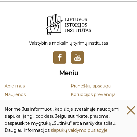
Valstybinis mokslinių tyrimų institutas
Meniu
Apie mus
Pranešėjų apsauga
Naujienos
Korupcijos prevencija
Mokslas
Smurto ir priekabiavimo
Norime Jus informuoti, kad šioje svetainėje naudojami
prevencija
Leidiniai
slapukai (angl. cookies). Jeigu sutinkate, prašome,
Duomenų apsauga
paspauskite mygtuką „Sutinku“ arba naršykite toliau.
Daugiau informacijos
slapukų valdymo puslapyje
Kontaktai ir rekvizitai