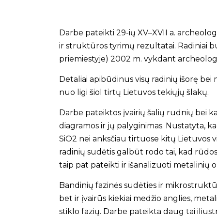
Darbe pateikti 29-ių XV–XVII a. archeologi
ir struktūros tyrimų rezultatai. Radinia
priemiestyje) 2002 m. vykdant archeolog
Detaliai apibūdinus visų radinių išorę be
nuo ligi šiol tirtų Lietuvos tekiųjų šlakų.
Darbe pateiktos įvairių šalių rudnių bei 
diagramos ir jų palyginimas. Nustatyta, 
SiO2 nei anksčiau tirtuose kitų Lietuvos 
radinių sudėtis galbūt rodo tai, kad rūdo
taip pat pateikti ir išanalizuoti metalini
Bandinių fazinės sudėties ir mikrostruktūro
bet ir įvairūs kiekiai medžio anglies, met
stiklo fazių. Darbe pateikta daug tai ili