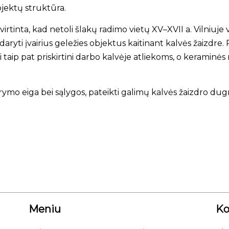
bjektų struktūra.
irtinta, kad netoli šlakų radimo vietų XV–XVII a. Vilniuje
sidaryti įvairius geležies objektus kaitinant kalvės žaizdr
iai taip pat priskirtini darbo kalvėje atliekoms, o keraminės
rymo eiga bei sąlygos, pateikti galimų kalvės žaizdro dug
Meniu
Ko