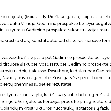
nių objektų (įvairaus dydžio šlako gabalų, taip pat kelet
i buvo aptikti Vilniuje, Gedimino prospekte bei Dysnos g
inius tyrimus Gedimino prospekto rekonstrukcijos metu
i makrostruktūrą konstatuota, kad šlako radiniai savo for
kalvės žaizdro šlakų, taip pat Gedimino prospekte bei Dys
kad tirtuose šlakuose, ypač rastuose Gedimino prospekte,
vietovių rudnių šlakuose. Pastebėta, kad skirtinga Gedim
s, iš kurių buvo pagamintos šiose gatvėse perdirbamos krit
ų objektų cheminės sudėties rezultatai.
s tyrimais nustatyta, kad šlakai yra itin heterogeniški. Juos
alinės geležies, geležies korozijos produktų, magnetito, did
ustruojančių mikrostruktūros nuotraukų, aptartos šių fazi