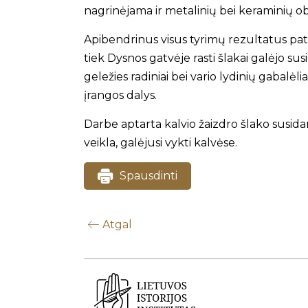
nagrinėjama ir metalinių bei keraminių o
Apibendrinus visus tyrimų rezultatus patv
tiek Dysnos gatvėje rasti šlakai galėjo su
geležies radiniai bei vario lydinių gabalėl
įrangos dalys.
Darbe aptarta kalvio žaizdro šlako susida
veikla, galėjusi vykti kalvėse.
Spausdinti
Atgal