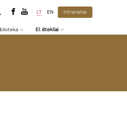
Intranetas
LT
EN
iblioteka
El. ištekliai