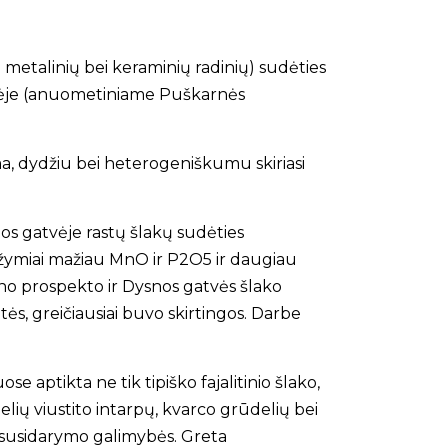
o metalinių bei keraminių radinių) sudėties
atvėje (anuometiniame Puškarnės
.
ma, dydžiu bei heterogeniškumu skiriasi
nos gatvėje rastų šlakų sudėties
 žymiai mažiau MnO ir P2O5 ir daugiau
ino prospekto ir Dysnos gatvės šlako
ės, greičiausiai buvo skirtingos. Darbe
e aptikta ne tik tipiško fajalitinio šlako,
elių viustito intarpų, kvarco grūdelių bei
ų susidarymo galimybės. Greta