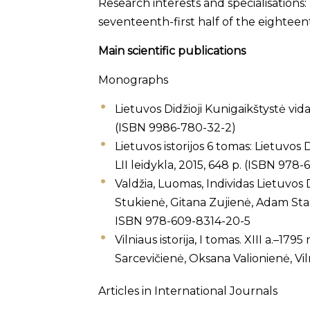
Research interests and specialisations
seventeenth-first half of the eighteen
Main scientific publications
Monographs
Lietuvos Didžioji Kunigaikštystė vid
(ISBN 9986-780-32-2)
Lietuvos istorijos 6 tomas: Lietuvos D
LII leidykla, 2015, 648 p. (ISBN 97
Valdžia, Luomas, Individas Lietuvos D
Stukienė, Gitana Zujienė, Adam Stanke
ISBN 978-609-8314-20-5
Vilniaus istorija, I tomas. XIII a.–1
Sarcevičienė, Oksana Valionienė, Vil
Articles in International Journals