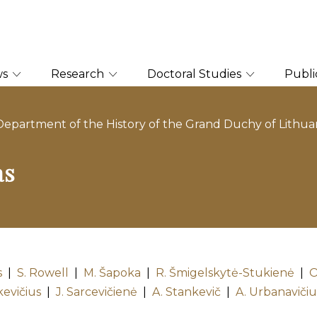
ws
Research
Doctoral Studies
Publi
Department of the History of the Grand Duchy of Lithua
as
s
|
S. Rowell
|
M. Šapoka
|
R. Šmigelskytė-Stukienė
|
O
kevičius
|
J. Sarcevičienė
|
A. Stankevič
|
A. Urbanavičiu