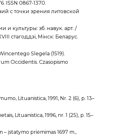
-76. ISSN 0867-1370.
ий с точки зрения литовской
 и культуры: зб. навук. арт. /
VIII стагоддзі, Мінск: Беларус.
Wincentego Slegela (1519).
orum Occidentis. Czasopismo
mo, Lituanistica, 1991, Nr. 2 (6), p. 13–
, Lituanistica, 1996, nr. 1 (25), p. 15–
um – įstatymo priėmimas 1697 m.,