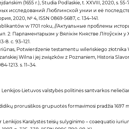
ejdańskim (1655 r.), Studia Podlaskie, t. XXVIII, 2020, s. 55
ых исследований Люблинской унии и её последств
я, 2020, № 4, ISSN 0869-5687, c. 134–141.
publikantów w 1701 roku, //Актуальные проблемы истории
Вып. 2: Парламентарызм у Вялікім Княстве Літоўскім у X
-8. с. 93–121.
riūnas, Potwierdzenie testamentu wileńskiego złotnika 
zańskiej Wilna i jej związków z Poznaniem, Historia Slav
4-1213. s. 11–34.
l Lenkijos-Lietuvos valstybės politinės santvarkos neliečiamu
idikų prorusiškos grupuotės formavimosi pradžia 1697 metais
ir Lenkijos Karalystės teisių sulyginimo – coaequatio iuri