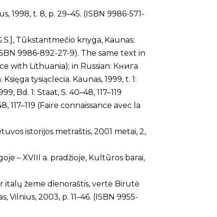
ius, 1998, t. 8, p. 29–45. (ISBN 9986-571-
 G.S.], Tūkstantmečio knyga, Kaunas:
0; ISBN 9986-892-27-9). The same text in
nce with Lithuania); in Russian: Книга
sięga tysiąclecia. Kaunas, 1999, t. 1:
, Bd. 1: Staat, S. 40–48, 117–119
48, 117–119 (Faire connaissance avec la
uvos istorijos metraštis, 2001 metai, 2,
oje – XVIII a. pradžioje, Kultūros barai,
r italų žeme dienoraštis, vertė Birutė
 Vilnius, 2003, p. 11–46. (ISBN 9955-