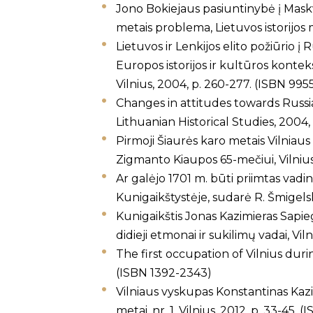
Jono Bokiejaus pasiuntinybė į Maskvą
metais problema, Lietuvos istorijos 
Lietuvos ir Lenkijos elito požiūrio į R
Europos istorijos ir kultūros kontekst
Vilnius, 2004, p. 260-277. (ISBN 995
Changes in attitudes towards Russi
Lithuanian Historical Studies, 2004, v
Pirmoji Šiaurės karo metais Vilniau
Zigmanto Kiaupos 65-mečiui, Vilnius:
Ar galėjo 1701 m. būti priimtas vadin
Kunigaikštystėje, sudarė R. Šmigels
Kunigaikštis Jonas Kazimieras Sapieg
didieji etmonai ir sukilimų vadai, V
The first occupation of Vilnius durin
(ISBN 1392-2343)
Vilniaus vyskupas Konstantinas Kazim
metai, nr. 1, Vilnius, 2012, p. 33-45.