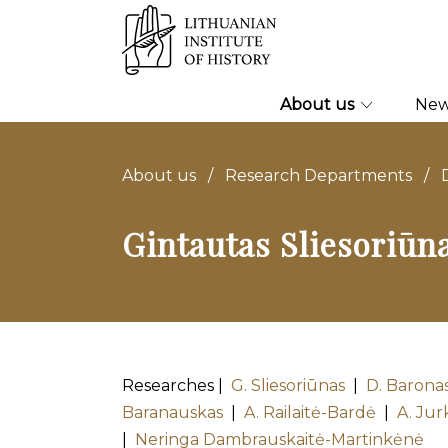
About us
Ne
About us
/
Research Departments
/
Gintautas Sliesoriūn
Researches |
G. Sliesoriūnas
|
D. Barona
Baranauskas
|
A. Railaitė-Bardė
|
A. Jur
|
Neringa Dambrauskaitė-Martinkėnė