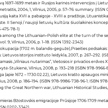
 1697–1699 metais ir Rusijos karinės intervencijos į Liet
metraštis, 2004, 1, Vilnius, 2005, p. 57–76: summary. (ISS
usiją kaita XVII a. pabaigoje - XVIII a. pradžioje, Lituanisti
e. II Senoji / naujoji lietuvių kultūra: šiuolaikinės koncepc
5-475-78-1)
a among the Lithuanian–Polish elite at the turn of the 
ol. 9, Vilnius, 2006, p. 1–18. (ISSN 1392-2343)
s okupacija (1702 m. balandis–gegužė),Praeities pėdsakais
 Lietuvos istorijos instituto leidykla, 2007, p. 267–292.
amasis „Vilniaus nutarimas“, Viešosios ir privačios erdvės XV
kytė-Stukienė, Vilnius, 2008, p. 193–218 (ISBN 978-9966-
a (apie 1672 – 1730.02.22), Lietuvos krašto apsaugos minist
ilnius, 2008, p. 186–194. (ISBN 978-9986-738-96-1; ISBN 9
g the Great Northern war, Lithuanian Historical Studies, vo
ieras Bžostovskis emigracijoje Prūsijoje 1706-1709 metais“,
 (ISSN 0202-3342).