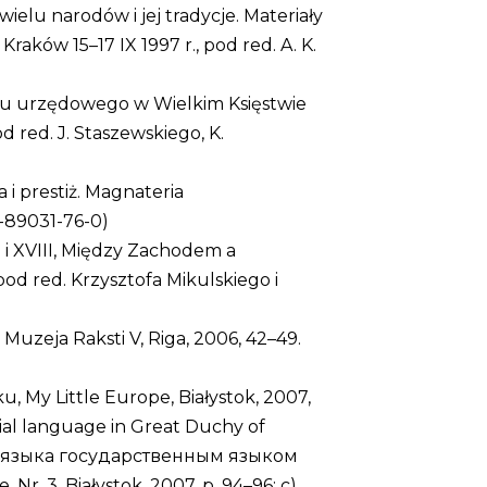
elu narodów i jej tradycje. Materiały
Kraków 15–17 IX 1997 r., pod red. A. K.
usu urzędowego w Wielkim Księstwie
red. J. Staszewskiego, K.
i prestiż. Magnateria
3-89031-76-0)
i XVIII, Między Zachodem a
od red. Krzysztofa Mikulskiego i
Muzeja Raksti V, Riga, 2006, 42–49.
 My Little Europe, Białystok, 2007,
ficial language in Great Duchy of
кого языка государственным языком
Nr. 3, Białystok, 2007, p. 94–96; c)