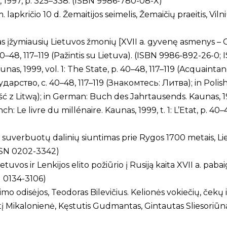
us, 1997, p. 325–338. (ISBN 9986-780-08-X)
m. lapkričio 10 d. Žemaitijos seimelis, Žemaičių praeitis, Viln
mtas įžymiausių Lietuvos žmonių [XVII a. gyvenę asmenys –
p. 40–48, 117–119 (Pažintis su Lietuva). (ISBN 9986-892-26-
nas, 1999, vol. 1: The State, p. 40–48, 117–119 (Acquainta
дарство, c. 40–48, 117–119 (Знакомтесь: Литва); in Polish: K
ć z Litwą); in German: Buch des Jahrtausends. Kaunas, 1999
h: Le livre du millénaire. Kaunas, 1999, t. 1: L’Etat, p. 40–
 suverbuotų dalinių siuntimas prie Rygos 1700 metais, Liet
ISSN 0202-3342)
uvos ir Lenkijos elito požiūrio į Rusiją kaita XVII a. pabaig
SN 0134-3106)
 odisėjos, Teodoras Bilevičius. Kelionės vokiečių, čekų i
 Mikalonienė, Kęstutis Gudmantas, Gintautas Sliesoriūnas,