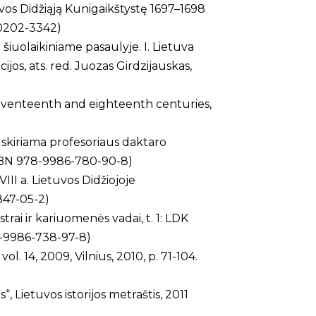
uvos Didžiąją Kunigaikštystę 1697–1698
N 0202-3342)
ka šiuolaikiniame pasaulyje. I. Lietuva
ijos, ats. red. Juozas Girdzijauskas,
seventeenth and eighteenth centuries,
: skiriama profesoriaus daktaro
 (ISBN 978-9986-780-90-8)
III a. Lietuvos Didžiojoje
847-05-2)
rai ir kariuomenės vadai, t. 1: LDK
78-9986-738-97-8)
l. 14, 2009, Vilnius, 2010, p. 71-104.
 Lietuvos istorijos metraštis, 2011