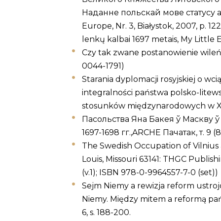
Наданне польскай мове статусу афіц
Europe, Nr. 3, Białystok, 2007, p. 1
lenkų kalbai 1697 metais, My Little E
Czy tak zwane postanowienie wileńsk
0044-1791)
Starania dyplomacji rosyjskiej o 
integralności państwa polsko-litew
stosunków międzynarodowych w XV-X
Пасольства Яна Бакея ў Маскву ў 
1697-1698 гг.,ARCHE Пачатак, т. 9 (8
The Swedish Occupation of Vilnius a
Louis, Missouri 63141: THGC Publish
(v.1); ISBN 978-0-9964557-7-0 (set))
Sejm Niemy a rewizja reform ustrojo
Niemy. Między mitem a reformą pań
6, s. 188-200.