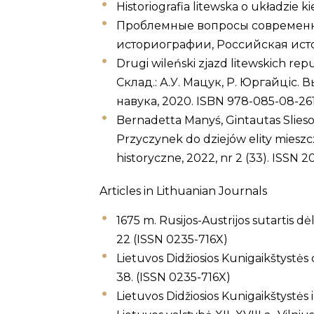
Historiografia litewska o układzie ki
Проблемные вопросы современн
историографии, Российская истори
Drugi wileński zjazd litewskich re
Склад.: А.У. Мацук, Р. Юргайціс. 
навука, 2020. ISBN 978-085-08-2613
Bernadetta Manyś, Gintautas Slieso
Przyczynek do dziejów elity mieszc
historyczne, 2022, nr 2 (33). ISSN 208
Articles in Lithuanian Journals
1675 m. Rusijos-Austrijos sutartis dė
22 (ISSN 0235-716X)
Lietuvos Didžiosios Kunigaikštystės d
38. (ISSN 0235-716X)
Lietuvos Didžiosios Kunigaikštystės 