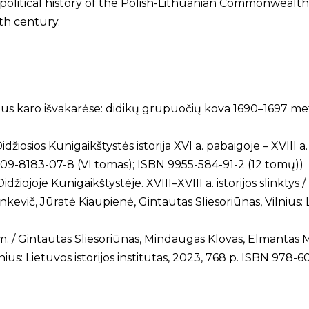
: political history of the Polish-Lithuanian Commonwealth
th century.
aus karo išvakarėse: didikų grupuočių kova 1690–1697 metais
idžiosios Kunigaikštystės istorija XVI a. pabaigoje – XVIII a
8-609-8183-07-8 (VI tomas); ISBN 9955-584-91-2 (12 tomų))
idžiojoje Kunigaikštystėje. XVIII–XVIII a. istorijos slinkt
vič, Jūratė Kiaupienė, Gintautas Sliesoriūnas, Vilnius: Li
795 m. / Gintautas Sliesoriūnas, Mindaugas Klovas, Elmantas 
nius: Lietuvos istorijos institutas, 2023, 768 p. ISBN 978-