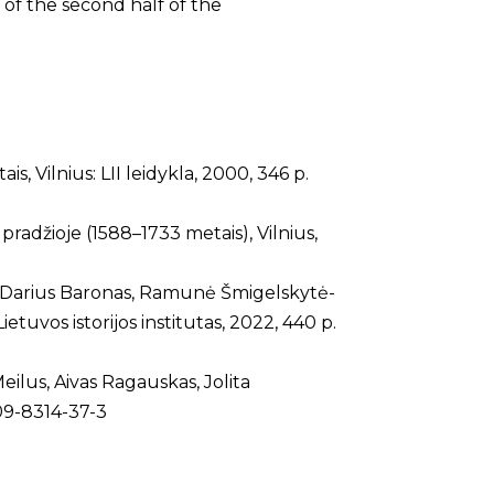
 of the second half of the
, Vilnius: LII leidykla, 2000, 346 p.
. pradžioje (1588–1733 metais), Vilnius,
ys / Darius Baronas, Ramunė Šmigelskytė-
etuvos istorijos institutas, 2022, 440 p.
Meilus, Aivas Ragauskas, Jolita
609-8314-37-3