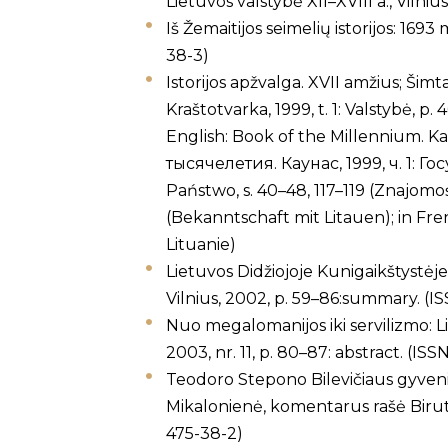
Lietuvos valstybė XII–XVIII a., Vilni
Iš Žemaitijos seimelių istorijos: 1693 
38-3)
Istorijos apžvalga. XVII amžius; Ši
Kraštotvarka, 1999, t. 1: Valstybė, 
English: Book of the Millennium. Kau
тысячелетия. Каунас, 1999, ч. 1: Госу
Państwo, s. 40–48, 117–119 (Znajomoś
(Bekanntschaft mit Litauen); in Frenc
Lituanie)
Lietuvos Didžiojoje Kunigaikštystėje
Vilnius, 2002, p. 59–86:summary. (
Nuo megalomanijos iki servilizmo: Liet
2003, nr. 11, p. 80–87: abstract. (IS
Teodoro Stepono Bilevičiaus gyvenimo
Mikalonienė, komentarus rašė Birutį
475-38-2)