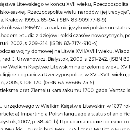
stwa Litewskiego w końcu XVII wieku, Rzeczpospolita wi
lsko-saskiej. Rzeczpospolita wielu narodów i jej tradycje“, 
, Kraków, 1999, s. 85–94. (ISBN 83-909177-8-9)
zkrólewia 1696/97 r. a nadanie językowi polskiemu stat
odem. Studia z dziejów Polski czasów nowożytnych, pod 
uń, 2002, s. 209–214. (ISBN 83-7174-910-4)
dczas wojny domowej na Litwie XVII/XVIII wieku, Władza 
 red. J. Urwanowicz, Białystok, 2003, s. 231–242. (ISBN 8
w Wielkim Księstwie Litewskim na przełomie wieku XVII 
ligijne pogranicza Rzeczypospolitej w XVI–XVIII wieku, p
uń, 2005, s. 106–120. (ISBN 83-89886-23-5)
attieksme pret Ziemelu kara sakumu 1700. gada, Ventspils 
 urzędowego w Wielkim Księstwie Litewskim w 1697 roku,
e article: a) Imparting a Polish language a status of an of
3, Białystok, 2007, p. 38–40; b) Провозглашение польс
 [sic! – turėjo būti 1697 – G.S.] году, My Little Europe, 