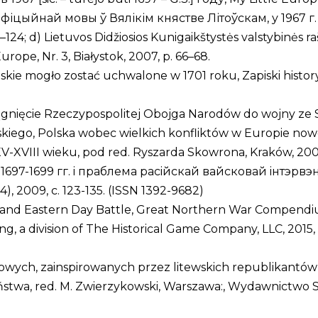
ыйнай мовы ў Вялікім княстве Літоўскам, у 1967 г. [sic! 
22–124; d) Lietuvos Didžiosios Kunigaikštystės valstybinės
urope, Nr. 3, Białystok, 2007, p. 66–68.
ie mogło zostać uchwalone w 1701 roku, Zapiski historyczn
wciągnięcie Rzeczypospolitej Obojga Narodów do wojny z
skiego, Polska wobec wielkich konfliktów w Europie nowo
VIII wieku, pod red. Ryszarda Skowrona, Kraków, 2009,
1697-1699 гг. i праблема расiйскай вайсковай iнтэрвэн
4), 2009, с. 123-135. (ISSN 1392-9682)
nd Eastern Day Battle, Great Northern War Compendium, vo
ing, a division of The Historical Game Company, LLC, 2015
wych, zainspirowanych przez litewskich republikantów na
stwa, red. M. Zwierzykowski, Warszawa:, Wydawnictwo 