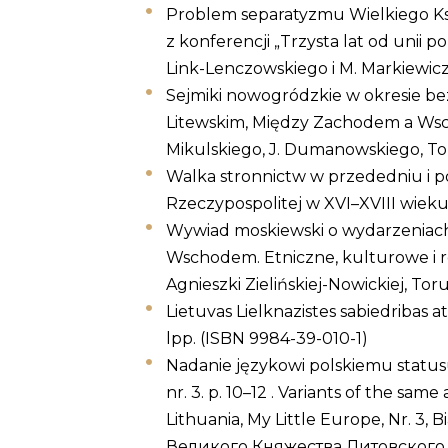
Problem separatyzmu Wielkiego Księ
z konferencji „Trzysta lat od unii po
Link-Lenczowskiego i M. Markiewicza
Sejmiki nowogródzkie w okresie be
Litewskim, Między Zachodem a Wsch
Mikulskiego, J. Dumanowskiego, Tor
Walka stronnictw w przededniu i po
Rzeczypospolitej w XVI–XVIII wieku,
Wywiad moskiewski o wydarzeniach 
Wschodem. Etniczne, kulturowe i re
Agnieszki Zielińskiej-Nowickiej, Tor
Lietuvas Lielknazistes sabiedribas 
lpp. (ISBN 9984-39-010-1)
Nadanie językowi polskiemu statusu
nr. 3. p. 10–12 . Variants of the sam
Lithuania, My Little Europe, Nr. 
Великого Княжества Литовского в 1967