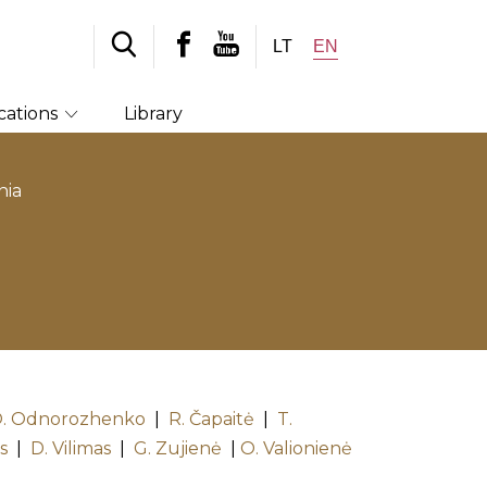
LT
EN
cations
Library
nia
. Odnorozhenko
|
R. Čapaitė
|
T.
s
|
D. Vilimas
|
G. Zujienė
|
O. Valionienė