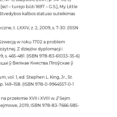
– turėjo būti 1697 – G.S.], My Little
 raštvedybos kalbos statuso suteikimas
e, t. LXXIV, z. 2, 2009, s. 7-30. (ISSN
e Szwecją w roku 1702 a problem
żytnej. Z dziejów dyplomacji i
 s. 465-481. (ISBN 978-83-61033-35-6)
цыi ў Вялiкае Княства Лiтоўскае ў
l. 1, ed. Stephen L. King, Jr., St.
, p. 149–158. (ISBN 978-0-9964557-0-1
 przełomie XVII i XVIII w. // Sejm
Sejmowe, 2019, ISBN 978-83-7666-585-